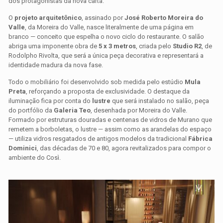
dos protagonistas da nova carta.
O
projeto arquitetônico
, assinado por
José Roberto Moreira do
Valle
, da Moreira do Valle, nasce literalmente de uma página em
branco — conceito que espelha o novo ciclo do restaurante. O salão
abriga uma imponente obra de
5 x 3 metros
, criada pelo
Studio R2
, de
Rodolpho Rivolta, que será a única peça decorativa e representará a
identidade madura da nova fase.
Todo o mobiliário foi desenvolvido sob medida pelo estúdio
Mula
Preta
, reforçando a proposta de exclusividade. O destaque da
iluminação fica por conta do
lustre
que será instalado no salão, peça
do portfólio da
Galeria Teo
, desenhada por Moreira do Valle.
Formado por estruturas douradas e centenas de vidros de Murano que
remetem a borboletas, o lustre — assim como as arandelas do espaço
— utiliza vidros resgatados de antigos modelos da tradicional
Fábrica
Dominici
, das décadas de 70 e 80, agora revitalizados para compor o
ambiente do Così.