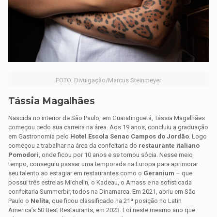
FOTO: Divulgação/Marcus Steinmeyer
Tássia Magalhães
Nascida no interior de São Paulo, em Guaratinguetá, Tássia Magalhães
começou cedo sua carreira na área. Aos 19 anos, concluiu a graduação
em Gastronomia pelo
Hotel Escola Senac Campos do Jordão
. Logo
começou a trabalhar na área da confeitaria do
restaurante italiano
Pomodori
, onde ficou por 10 anos e se tornou sócia. Nesse meio
tempo, conseguiu passar uma temporada na Europa para aprimorar
seu talento ao estagiar em restaurantes como o
Geranium
– que
possui três estrelas Michelin, o Kadeau, o Amass e na sofisticada
confeitaria Summerbir, todos na Dinamarca. Em 2021, abriu em São
Paulo o
Nelita
, que ficou classificado na 21ª posição no Latin
America’s 50 Best Restaurants, em 2023. Foi neste mesmo ano que