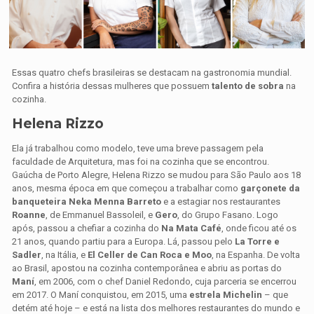
Essas quatro chefs brasileiras se destacam na gastronomia mundial.
Confira a história dessas mulheres que possuem
talento de sobra
na
cozinha.
Helena Rizzo
Ela já trabalhou como modelo, teve uma breve passagem pela
faculdade de Arquitetura, mas foi na cozinha que se encontrou.
Gaúcha de Porto Alegre, Helena Rizzo se mudou para São Paulo aos 18
anos, mesma época em que começou a trabalhar como
garçonete da
banqueteira Neka Menna Barreto
e a estagiar nos restaurantes
Roanne
, de Emmanuel Bassoleil, e
Gero
, do Grupo Fasano. Logo
após, passou a chefiar a cozinha do
Na Mata Café
, onde ficou até os
21 anos, quando partiu para a Europa. Lá, passou pelo
La Torre e
Sadler
, na Itália, e
El Celler de Can Roca e Moo
, na Espanha. De volta
ao Brasil, apostou na cozinha contemporânea e abriu as portas do
Maní
, em 2006, com o chef Daniel Redondo, cuja parceria se encerrou
em 2017. O Maní conquistou, em 2015, uma
estrela Michelin
– que
detém até hoje – e está na lista dos melhores restaurantes do mundo e