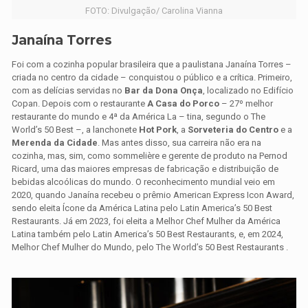
FOTO: Divulgação/ Carolina Vianna
Janaína Torres
Foi com a cozinha popular brasileira que a paulistana Janaína Torres –
criada no centro da cidade – conquistou o público e a crítica. Primeiro,
com as delícias servidas no
Bar da Dona Onça
, localizado no Edifício
Copan. Depois com o restaurante
A Casa do Porco
– 27º melhor
restaurante do mundo e 4ª da América La – tina, segundo o The
World’s 50 Best –, a lanchonete
Hot Pork
, a
Sorveteria do Centro
e a
Merenda da Cidade
. Mas antes disso, sua carreira não era na
cozinha, mas, sim, como sommelière e gerente de produto na Pernod
Ricard, uma das maiores empresas de fabricação e distribuição de
bebidas alcoólicas do mundo. O reconhecimento mundial veio em
2020, quando Janaína recebeu o prêmio American Express Icon Award,
sendo eleita Ícone da América Latina pelo Latin America’s 50 Best
Restaurants. Já em 2023, foi eleita a Melhor Chef Mulher da América
Latina também pelo Latin America’s 50 Best Restaurants, e, em 2024,
Melhor Chef Mulher do Mundo, pelo The World’s 50 Best Restaurants .