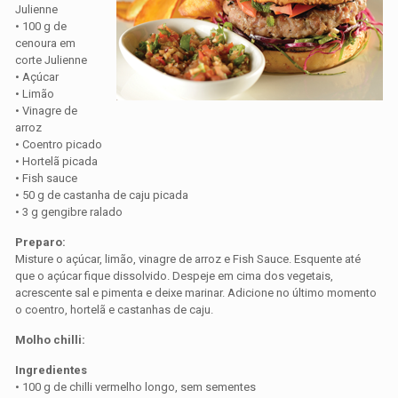
Julienne
• 100 g de
cenoura em
corte Julienne
• Açúcar
• Limão
• Vinagre de
arroz
• Coentro picado
• Hortelã picada
• Fish sauce
• 50 g de castanha de caju picada
• 3 g gengibre ralado
Preparo:
Misture o açúcar, limão, vinagre de arroz e Fish Sauce. Esquente até
que o açúcar fique dissolvido. Despeje em cima dos vegetais,
acrescente sal e pimenta e deixe marinar. Adicione no último momento
o coentro, hortelã e castanhas de caju.
Molho chilli:
Ingredientes
• 100 g de chilli vermelho longo, sem sementes