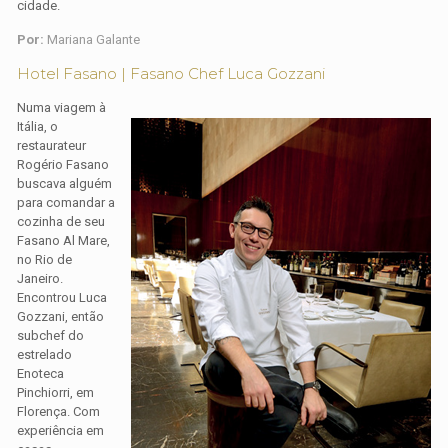
cidade.
Por:
Mariana Galante
Hotel Fasano | Fasano Chef Luca Gozzani
Numa viagem à
Itália, o
restaurateur
Rogério Fasano
buscava alguém
para comandar a
cozinha de seu
Fasano Al Mare,
no Rio de
Janeiro.
Encontrou Luca
Gozzani, então
subchef do
estrelado
Enoteca
Pinchiorri, em
Florença. Com
experiência em