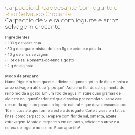
Carpaccio di Cappesante Con Iogurte e
Riso Selvatico Crocante
Carpaccio de vieira com iogurte e arroz
selvagem crocante
Ingredientes
• 100 g de vieira crua
• 30 g de iogurte misturados em 5g de cebolete picada
• 10 g de arroz selvagem
• Flor de sal e pimenta-do-reino a gosto
• 2 g de alginato
Modo de preparo
Numa frigideira bem quente, adicione algumas gotas de óleo e insira o
arroz selvagem até que “pipoque”. Adicione flor de sal e pimenta-do-
reino moída a gosto. Em um litro de água, misture duas gramas de
alginato no liquidificador até que dissolva por completo. Deixe cair
dentro da água preparada o iogurte natural – que deve descansar por
10 minutos até que forme a esfera de iogurte. Corte a vieira em fatias
finas, como carpaccio. Tempere com flor de sal, pimenta, azeite
extravirgem. Monte o carpaccio em um prato, adicione o arroz e a
esfera de iogurte no centro. Buon appetito!