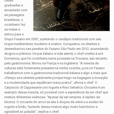
casas
graduadas e
encantado com
as paisagens
brasileiras, o
cozinheiro fez
as malas e
entrou para o
Grupo Fasano em 2007, azeitando o cardápio tradicional com seu
toque mediterrâneo moderno e criativo. Conquistou os clientes e
desembarcou nas panelas do Fasano São Paulo em 2012, acumulando
elogios e prêmios. De pai italiano e mãe alemã, o chef credita à avó
Domenica, que foi cozinheira numa pousada na Toscana, seu encanto
pela gastronomia. Morou na França e na Inglaterra. “A mescla de
culturas está fortemente presente na minha cozinha, pois no Fasano
trabalhamos com a gastronomia tradicional italiana e algo a mais que
ofereço aos clientes justamente porque trago na bagagem a inovação
e a modernidade que equilibram meus pratos”, afirma o chef. O
Carpaccio di Cappesante con Iogurte e Riso Selvatico Crocante é um
exemplo dessa mescla, só possível com a experiência de um chef que
mistura diferentes vivências: “Apesar de ser simples, é repleto de
técnica. O crocante do arroz se alia à doçura da vieira e a acidez do
iogurte e limão, fazendo dessa mistura algo muito harmônico e
agradável ao paladar”, explica o chef.