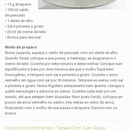
• 15 g alcaparra
• 100 ml caldo
de pescado
• 1 dente de alho
• Sal e pimenta a gosto
• 20 ml de creme de leite
• Brotos para decorar
Modo de preparo
Numa caçarola, aqueça o caldo de pescado com um dente de alho.
Quando ferver, coloque a uva-passa, a manteiga, as alcaparras e o
creme de leite. Cozinhe por sete minutos e deixe resfriar. Coloque num
liquidificador e bata por dois minutos até que o molho fique bem
homogêneo, e tempere com sal e pimenta a gosto. Cozinhe o arroz
vermelho em água com sal por 30 minutos. Tempere as vieiras com sal
e pimenta a gosto. Numa frigideira antiaderente bem quente, coloque o
azeite extravirgem e adicione as vieiras. Cozinhe cada lado por um
minuto, até que estejam bem douradas. Num prato fundo, coloque um
pouco de arroz vermelho no centro, três vieiras ao redor do arroz,
finalizando com o molho de uva-passa e alcaparra. Decore com os
brotos.
Hotel Intercontinental | Tarsila Chef Juan Rojas