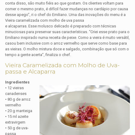
conta disso, são muito fiéis ao que gostam. Os clientes voltam para
comer o mesmo prato, é difícil fazer mudanças no cardápio por causa
desse apego”, ri o chef do Emiliano. Uma das inovações do menu é a
Vieira caramelizada com molho de uva passa
e alcaparras. Esse molusco delicado é preparado com técnicas
minuciosas para preservar suas características. “Criei esse prato para o
Emiliano inspirado numa receita de peixe. Como a vieira é muito versátil,
casou bem inclusive com o arroz vermelho que serve como base para
as vieiras. O molho mistura doce e salgado, combinação que só com o
tempo a gente acerta”, finaliza o chef.
Vieira Caramelizada com Molho de Uva-
passa e Alcaparra
Ingredientes
• 12 vieiras
canadenses
• 80 g de arroz
vermelho
• 20 g manteiga
• 15 ml azeite
extravirgem
• 50 g de uva-
passa