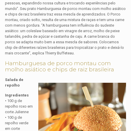
pessoas, expandindo nossa cultura e trocando experiências pelo
mundo”. Seu prato Hamburguesa de porco montau com molho asiático
e chips de raiz brasileira traz essa mescla de aprendizados. O Porco
montau, criado solto, resulta de uma mistura de raças e tem uma carne
com menos gordura. “A hamburguesa tem influência do sudeste
asiático: um coleslaw baseado em vinagre de arroz, molho de peixe
tailandês, pedra de açúcar e castanha de caju. A carne branca do
porco se adapta muito bem a essa mescla de sabores. Colocamos
chip de diferentes raízes brasileiras para tropicalizar o prato e deixá-lo
mais crocante”, explica Thierry Buffeteau.
Hamburguesa de porco montau com
molho asiático e chips de raiz brasileira
Salada de
repolho
Ingredientes
• 100 g de
repolho roxo em
corte Julienne
• 100 g de
repolho verde
em corte