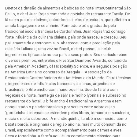
Diretor da divisão de alimentos e bebidas do hotel InterContinental São
Paulo, o chef Juan Rojas comanda a cozinha do restaurante Tarsila. De
lá saem pratos criativos, coloridos e cheios de texturas, que refletem a
ampla bagagem do cozinheiro. Formado e pós-graduado pela
tradicional escola francesa Le Cordon Bleu, Juan Rojas traz consigo
forte influência da culinária chilena, país onde nasceu e cresceu. Seu
pai, amante da gastronomia, o abasteceu com a predileção pela
culinária italiana e, uma vez no Brasil, o chef passou a incluir
ingredientes típicos de nosso país a seus pratos. Seu currículo reúne
diversos prêmios, entre eles o Five Star Diamond Awards, concedido
pela American Academy of Hospitality Science, e a segunda posição
na América Latina no concurso da Aregala – Associação de
Restaurantes Gastronômicos das Américas e do Mundo. Entre técnicas
e ingredientes de influências francesas, italianas, argentinas e
brasileiras, o Bife ancho com mandioquinha, due de farofa com
vegetais da horta, manteiga de sálvia e molho lyonnais é sucesso no
restaurante do hotel. O bife ancho é tradicional na Argentina e tem
conquistado o paladar brasileiro por ser um corte nobre cujas
‘gordurinhas’ internas se estendem pelas fibras, tornando-o suculento,
macio e muito saboroso. A mandioquinha, também conhecida como
batata baroa, é originária da região andina, mas muito consumida no
Brasil, especialmente como acompanhamento para carnes e aves.
Seca e torradinha, a farofa aqui é um complemento clássico para