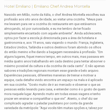
Hotel Emiliano | Emiliano Chef Andrea Montella
Nascido em Milão, norte da Itália, o chef Andrea Montella escolheu sua
profissão aos oito anos de idade, ao visitar uma cozinha. “Meus pais
me levaram para ver a cozinha do restaurante em que estávamos
almoçando, só por curiosidade, e eu me lembro de ter ficado
simplesmente encantado com aquele ambiente”. Ainda adolescente,
optou por fazer a escola já direcionada para a área de hotelaria e
gastronomia e, aos 19 anos, saiu viajando o mundo: França, Inglaterra,
Estados Unidos, Tailândia e outros destinos foram abrindo os olhos
do então menino e lhe dando a bagagem necessária à profissão. “Em
alguns lugares, fiquei menos tempo, em outros mais, mas passava em
média quatro anos trabalhando em cada destino para tentar absorver o
máximo possível da cultura e da cozinha de cada canto”. E não apenas
sabores e tradições regionais montam esse grande e belo arquivo.
Experiências pessoais, diferentes maneiras de treinar e motivar a
equipe, cada detalhe vivido encontra um espaço na mala e é aplicado
em sua cozinha. “Gosto muito de ir ao mercado e observar o que as
pessoas estão levando para casa, e entender como é o gosto de quem
mora naquele lugar. Aprendo muito em todas essas viagens e tenho
prazer em ensinar e compartilhar o que vivi”. Atento, o chef diz ser
complicado agradar o paladar paulistano por conta da grande
variedade da metrópole: “Aqui vocês têm muitas opções e, talvez por