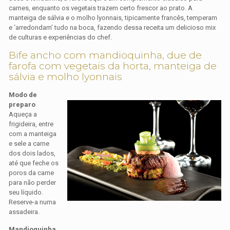
carnes, enquanto os vegetais trazem certo frescor ao prato. A
manteiga de sálvia e o molho lyonnais, tipicamente francês, temperam
e ‘arredondam’ tudo na boca, fazendo dessa receita um delicioso mix
de culturas e experiências do chef.
Bife ancho com mandioquinha, due de
farofa com vegetais da horta, manteiga de
sálvia e molho lyonnais
Modo de
preparo
Aqueça a
frigideira, entre
com a manteiga
e sele a carne
dos dois lados,
até que feche os
poros da carne
para não perder
seu líquido.
Reserve-a numa
assadeira.
Mandioquinha