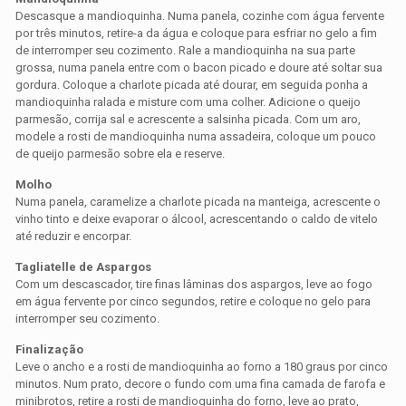
Descasque a mandioquinha. Numa panela, cozinhe com água fervente
por três minutos, retire-a da água e coloque para esfriar no gelo a fim
de interromper seu cozimento. Rale a mandioquinha na sua parte
grossa, numa panela entre com o bacon picado e doure até soltar sua
gordura. Coloque a charlote picada até dourar, em seguida ponha a
mandioquinha ralada e misture com uma colher. Adicione o queijo
parmesão, corrija sal e acrescente a salsinha picada. Com um aro,
modele a rosti de mandioquinha numa assadeira, coloque um pouco
de queijo parmesão sobre ela e reserve.
Molho
Numa panela, caramelize a charlote picada na manteiga, acrescente o
vinho tinto e deixe evaporar o álcool, acrescentando o caldo de vitelo
até reduzir e encorpar.
Tagliatelle de Aspargos
Com um descascador, tire finas lâminas dos aspargos, leve ao fogo
em água fervente por cinco segundos, retire e coloque no gelo para
interromper seu cozimento.
Finalização
Leve o ancho e a rosti de mandioquinha ao forno a 180 graus por cinco
minutos. Num prato, decore o fundo com uma fina camada de farofa e
minibrotos, retire a rosti de mandioquinha do forno, leve ao prato,