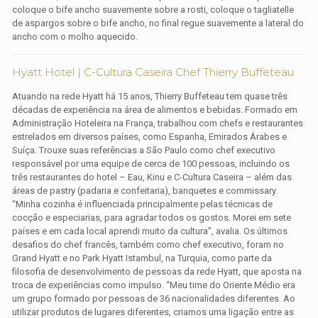
coloque o bife ancho suavemente sobre a rosti, coloque o tagliatelle
de aspargos sobre o bife ancho, no final regue suavemente a lateral do
ancho com o molho aquecido.
Hyatt Hotel | C-Cultura Caseira Chef Thierry Buffeteau
Atuando na rede Hyatt há 15 anos, Thierry Buffeteau tem quase três
décadas de experiência na área de alimentos e bebidas. Formado em
Administração Hoteleira na França, trabalhou com chefs e restaurantes
estrelados em diversos países, como Espanha, Emirados Árabes e
Suíça. Trouxe suas referências a São Paulo como chef executivo
responsável por uma equipe de cerca de 100 pessoas, incluindo os
três restaurantes do hotel – Eau, Kinu e C-Cultura Caseira – além das
áreas de pastry (padaria e confeitaria), banquetes e commissary.
“Minha cozinha é influenciada principalmente pelas técnicas de
cocção e especiarias, para agradar todos os gostos. Morei em sete
países e em cada local aprendi muito da cultura”, avalia. Os últimos
desafios do chef francês, também como chef executivo, foram no
Grand Hyatt e no Park Hyatt Istambul, na Turquia, como parte da
filosofia de desenvolvimento de pessoas da rede Hyatt, que aposta na
troca de experiências como impulso. “Meu time do Oriente Médio era
um grupo formado por pessoas de 36 nacionalidades diferentes. Ao
utilizar produtos de lugares diferentes, criamos uma ligação entre as