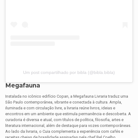
Um post compartilhado por bibla (@bibla.bibla)
Megafauna
Instalada no icônico edifício Copan, a Megafauna Livraria traduz uma
São Paulo contemporânea, vibrante e conectada à cultura. Ampla,
iluminada e com circulação livre, a livraria reúne livros, ideias e
encontros em um ambiente que estimula permanência e descoberta. A
curadoria é diversa e atual, com títulos de política, filosofia, artes e
literatura internacional, além de destaque para vozes contemporâneas.
Ao lado da livraria, o Cuia complementa a experiência com cafés e
receitas cheias de brasilidade assinadas pela chef Bel Coelho,