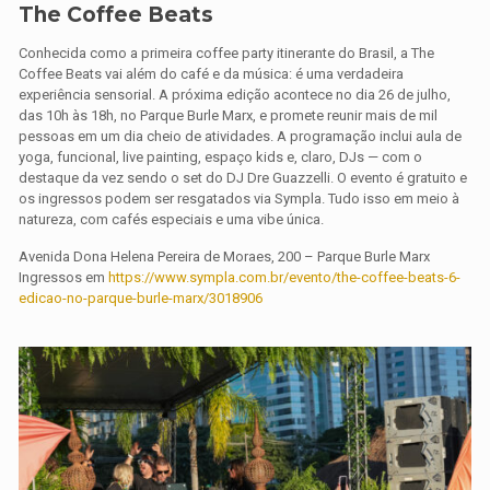
The Coffee Beats
Conhecida como a primeira coffee party itinerante do Brasil, a The
Coffee Beats vai além do café e da música: é uma verdadeira
experiência sensorial. A próxima edição acontece no dia 26 de julho,
das 10h às 18h, no Parque Burle Marx, e promete reunir mais de mil
pessoas em um dia cheio de atividades. A programação inclui aula de
yoga, funcional, live painting, espaço kids e, claro, DJs — com o
destaque da vez sendo o set do DJ Dre Guazzelli. O evento é gratuito e
os ingressos podem ser resgatados via Sympla. Tudo isso em meio à
natureza, com cafés especiais e uma vibe única.
Avenida Dona Helena Pereira de Moraes, 200 – Parque Burle Marx
Ingressos em
https://www.sympla.com.br/evento/the-coffee-beats-6-
edicao-no-parque-burle-marx/3018906