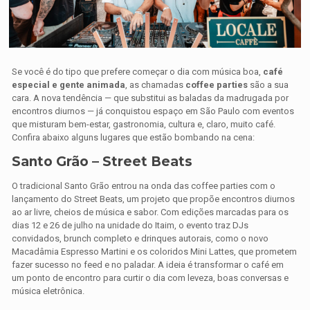
Se você é do tipo que prefere começar o dia com música boa,
café
especial e gente animada
, as chamadas
coffee parties
são a sua
cara. A nova tendência — que substitui as baladas da madrugada por
encontros diurnos — já conquistou espaço em São Paulo com eventos
que misturam bem-estar, gastronomia, cultura e, claro, muito café.
Confira abaixo alguns lugares que estão bombando na cena:
Santo Grão – Street Beats
O tradicional Santo Grão entrou na onda das coffee parties com o
lançamento do Street Beats, um projeto que propõe encontros diurnos
ao ar livre, cheios de música e sabor. Com edições marcadas para os
dias 12 e 26 de julho na unidade do Itaim, o evento traz DJs
convidados, brunch completo e drinques autorais, como o novo
Macadâmia Espresso Martini e os coloridos Mini Lattes, que prometem
fazer sucesso no feed e no paladar. A ideia é transformar o café em
um ponto de encontro para curtir o dia com leveza, boas conversas e
música eletrônica.