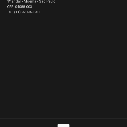
1º andar - Moema - São Paulo
CEP: 04088-003
Tel.: (11) 97094-1911