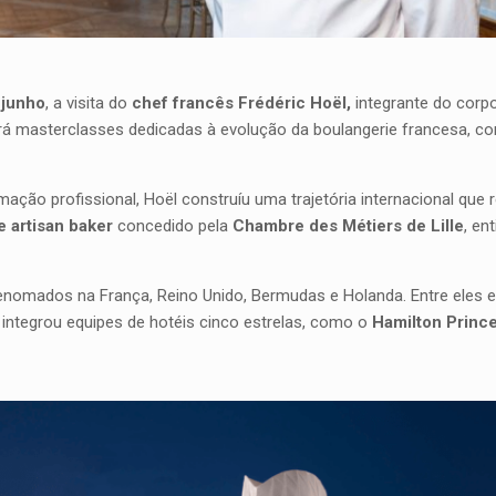
 junho
, a visita do
chef francês Frédéric Hoël,
integrante do corp
ará masterclasses dedicadas à evolução da boulangerie francesa, c
ção profissional, Hoël construíu uma trajetória internacional que 
de
artisan baker
concedido pela
Chambre des Métiers de Lille
, en
renomados na França, Reino Unido, Bermudas e Holanda. Entre eles 
ntegrou equipes de hotéis cinco estrelas, como o
Hamilton Princ