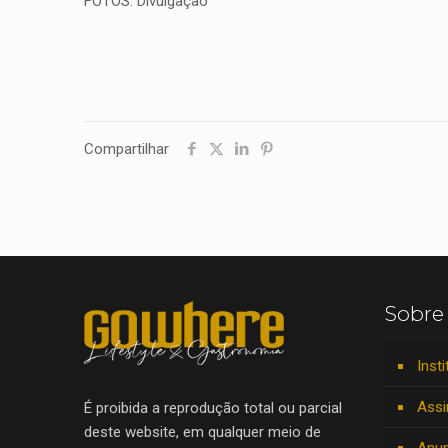
FOTOS: Divulgação
Compartilhar
Sobre
Insti
Assi
É proibida a reprodução total ou parcial
deste website, em qualquer meio de