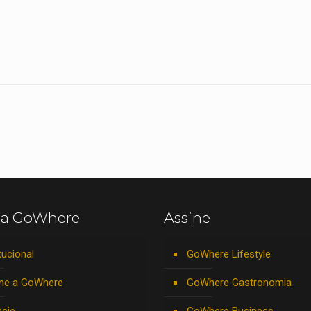
 a GoWhere
Assine
tucional
GoWhere Lifestyle
ne a GoWhere
GoWhere Gastronomia