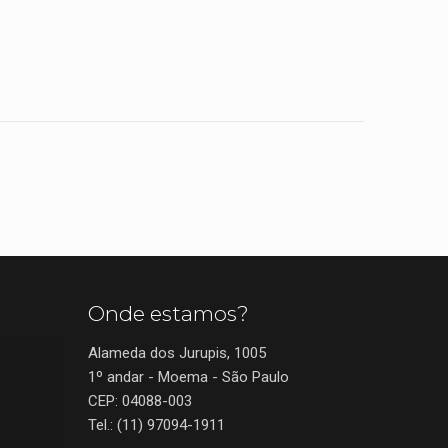
Onde estamos?
Alameda dos Jurupis, 1005
1º andar - Moema - São Paulo
CEP: 04088-003
Tel.: (11) 97094-1911