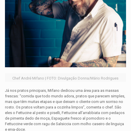
Chef André Mifano | FOTO: Divulgação Donna/Mário Rodrigues
Já nos pratos principais, Mifano dedicou uma área para as massas
frescas: “comida que todo mundo adora, pratos que parecem simples,
mas que têm muitas etapas e que deixam o cliente com um sorriso no
rosto. Os pratos voltam para a cozinha limpos”, comenta o chef. São
eles o Fettucine al pesto e piselli, Fettucine all’arrabbiata com pedaços
de pimenta dedo de moça, Espaguete fresco al pomodoro e o
Fettuccine verde com ragu de Salsiccia com molho caseiro de linguiça
e erva-doce.