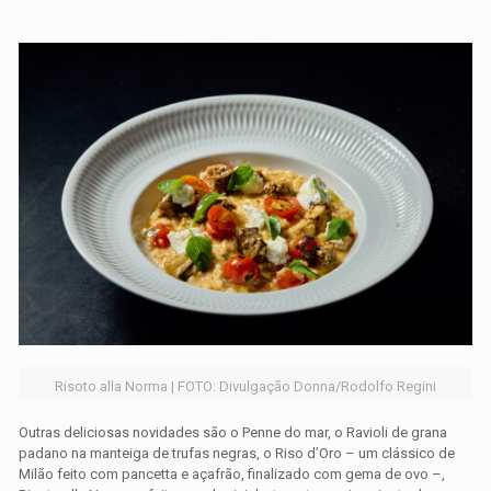
Risoto alla Norma | FOTO: Divulgação Donna/Rodolfo Regini
Outras deliciosas novidades são o Penne do mar, o Ravioli de grana
padano na manteiga de trufas negras, o Riso d’Oro – um clássico de
Milão feito com pancetta e açafrão, finalizado com gema de ovo –,