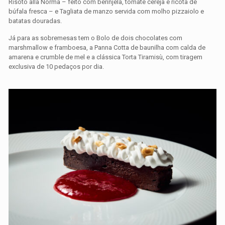
Risoto alla Norma – feito com berinjela, tomate cereja e ricota de
búfala fresca – e Tagliata de manzo servida com molho pizzaiolo e
batatas douradas.
Já para as sobremesas tem o Bolo de dois chocolates com
marshmallow e framboesa, a Panna Cotta de baunilha com calda de
amarena e crumble de mel e a clássica Torta Tiramisù, com tiragem
exclusiva de 10 pedaços por dia.