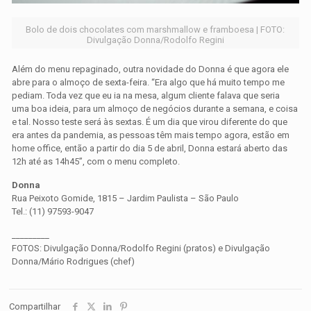
Bolo de dois chocolates com marshmallow e framboesa | FOTO:
Divulgação Donna/Rodolfo Regini
Além do menu repaginado, outra novidade do Donna é que agora ele
abre para o almoço de sexta-feira. “Era algo que há muito tempo me
pediam. Toda vez que eu ia na mesa, algum cliente falava que seria
uma boa ideia, para um almoço de negócios durante a semana, e coisa
e tal. Nosso teste será às sextas. É um dia que virou diferente do que
era antes da pandemia, as pessoas têm mais tempo agora, estão em
home office, então a partir do dia 5 de abril, Donna estará aberto das
12h até as 14h45”, com o menu completo.
Donna
Rua Peixoto Gomide, 1815 – Jardim Paulista – São Paulo
Tel.: (11) 97593-9047
_________
FOTOS: Divulgação Donna/Rodolfo Regini (pratos) e Divulgação
Donna/Mário Rodrigues (chef)
Compartilhar