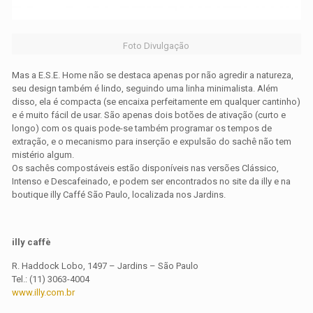
Foto Divulgação
Mas a E.S.E. Home não se destaca apenas por não agredir a natureza,
seu design também é lindo, seguindo uma linha minimalista. Além
disso, ela é compacta (se encaixa perfeitamente em qualquer cantinho)
e é muito fácil de usar. São apenas dois botões de ativação (curto e
longo) com os quais pode-se também programar os tempos de
extração, e o mecanismo para inserção e expulsão do sachê não tem
mistério algum.
Os sachês compostáveis estão disponíveis nas versões Clássico,
Intenso e Descafeinado, e podem ser encontrados no site da illy e na
boutique illy Caffé São Paulo, localizada nos Jardins.
illy caffè
R. Haddock Lobo, 1497 – Jardins – São Paulo
Tel.: (11) 3063-4004
www.illy.com.br