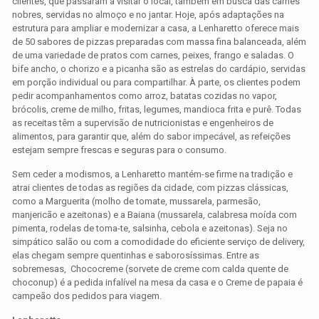
clientes, que passaram a visitar o local, também em busca das carnes
nobres, servidas no almoço e no jantar. Hoje, após adaptações na
estrutura para ampliar e modernizar a casa, a Lenharetto oferece mais
de 50 sabores de pizzas preparadas com massa fina balanceada, além
de uma variedade de pratos com carnes, peixes, frango e saladas. O
bife ancho, o chorizo e a picanha são as estrelas do cardápio, servidas
em porção individual ou para compartilhar. À parte, os clientes podem
pedir acompanhamentos como arroz, batatas cozidas no vapor,
brócolis, creme de milho, fritas, legumes, mandioca frita e purê. Todas
as receitas têm a supervisão de nutricionistas e engenheiros de
alimentos, para garantir que, além do sabor impecável, as refeições
estejam sempre frescas e seguras para o consumo.
Sem ceder a modismos, a Lenharetto mantém-se firme na tradição e
atrai clientes de todas as regiões da cidade, com pizzas clássicas,
como a Marguerita (molho de tomate, mussarela, parmesão,
manjericão e azeitonas) e a Baiana (mussarela, calabresa moída com
pimenta, rodelas de toma-te, salsinha, cebola e azeitonas). Seja no
simpático salão ou com a comodidade do eficiente serviço de delivery,
elas chegam sempre quentinhas e saborosíssimas. Entre as
sobremesas, Chococreme (sorvete de creme com calda quente de
choconup) é a pedida infalível na mesa da casa e o Creme de papaia é
campeão dos pedidos para viagem.