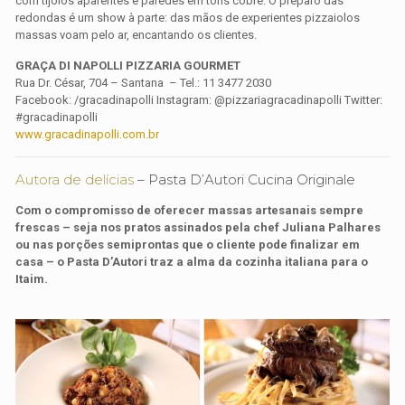
com tijolos aparentes e paredes em tons cobre. O preparo das
redondas é um show à parte: das mãos de experientes pizzaiolos
massas voam pelo ar, encantando os clientes.
GRAÇA DI NAPOLLI PIZZARIA GOURMET
Rua Dr. César, 704 – Santana – Tel.: 11 3477 2030
Facebook: /gracadinapolli Instagram: @pizzariagracadinapolli Twitter:
#gracadinapolli
www.gracadinapolli.com.br
Autora de delícias
– Pasta D’Autori Cucina Originale
Com o compromisso de oferecer massas artesanais sempre
frescas – seja nos pratos assinados pela chef Juliana Palhares
ou nas porções semiprontas que o cliente pode finalizar em
casa – o Pasta D’Autori traz a alma da cozinha italiana para o
Itaim.