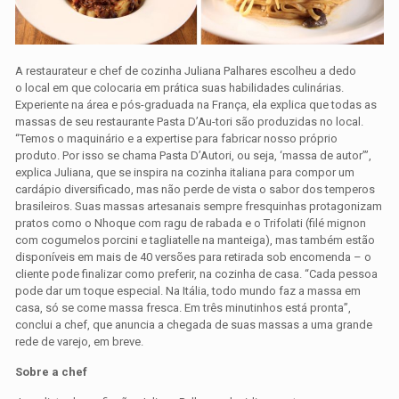
A restaurateur e chef de cozinha Juliana Palhares escolheu a dedo
o local em que colocaria em prática suas habilidades culinárias.
Experiente na área e pós-graduada na França, ela explica que todas as
massas de seu restaurante Pasta D’Au-tori são produzidas no local.
“Temos o maquinário e a expertise para fabricar nosso próprio
produto. Por isso se chama Pasta D’Autori, ou seja, ‘massa de autor’”,
explica Juliana, que se inspira na cozinha italiana para compor um
cardápio diversificado, mas não perde de vista o sabor dos temperos
brasileiros. Suas massas artesanais sempre fresquinhas protagonizam
pratos como o Nhoque com ragu de rabada e o Trifolati (filé mignon
com cogumelos porcini e tagliatelle na manteiga), mas também estão
disponíveis em mais de 40 versões para retirada sob encomenda – o
cliente pode finalizar como preferir, na cozinha de casa. “Cada pessoa
pode dar um toque especial. Na Itália, todo mundo faz a massa em
casa, só se come massa fresca. Em três minutinhos está pronta”,
conclui a chef, que anuncia a chegada de suas massas a uma grande
rede de varejo, em breve.
Sobre a chef