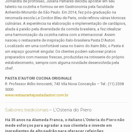
Jornalista de profissão, Juliana Palhares decidiu apostar em seu
talento na cozinha e formou-se em Gastronomia pela faculdade
Anhembi-Morumbi de São Paulo. Em 2014, fez pós-graduação na
renomada escola Le Cordon Bleu de Paris, onde refinou várias técnicas
culinárias. A experiência na elaboração e implementação de cardápios,
aliada à paixão pela diversidade da comida brasileira, a fez idealizar
uma harmonização da cozinha nativa com a internacional. Assim
nasceu o restaurante de inspiração ítalo-brasileira Pasta D’Autori.
Localizado em uma confortável casa no bairro do Itaim Bibi, o Pasta é
um espaço gourmet singular. Os clientes podem saborear pratos
preparados com massas frescas, produzidas na rotisserie do próprio
estabelecimento, sempre com alguma novidade desenvolvida pela
chef.
PASTA D’AUTORI CUCINA ORIGINALE
R. Professor Atílio Innocenti, 743 Vila Nova Conceição – Tel.: (11) 2338
5000
www.restaurantepastadautori.com.br
Sabores tradicionais
– L’Osteria do Piero
Há 35 anos na Alameda Franca, o italiano L’Osteria do Piero não
mede esforços para agradar a sua clientela e investe em
ingredientes de alto padrão para oferecer refeições