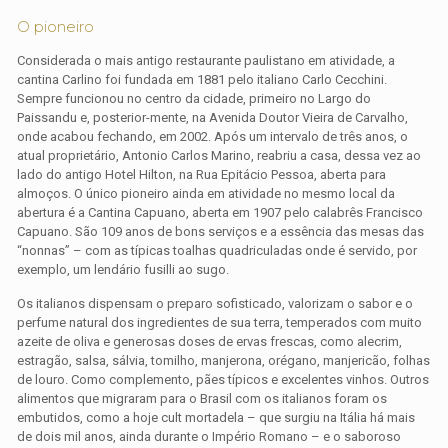
O pioneiro
Considerada o mais antigo restaurante paulistano em atividade, a
cantina Carlino foi fundada em 1881 pelo italiano Carlo Cecchini.
Sempre funcionou no centro da cidade, primeiro no Largo do
Paissandu e, posterior-mente, na Avenida Doutor Vieira de Carvalho,
onde acabou fechando, em 2002. Após um intervalo de três anos, o
atual proprietário, Antonio Carlos Marino, reabriu a casa, dessa vez ao
lado do antigo Hotel Hilton, na Rua Epitácio Pessoa, aberta para
almoços. O único pioneiro ainda em atividade no mesmo local da
abertura é a Cantina Capuano, aberta em 1907 pelo calabrês Francisco
Capuano. São 109 anos de bons serviços e a essência das mesas das
“nonnas” – com as típicas toalhas quadriculadas onde é servido, por
exemplo, um lendário fusilli ao sugo.
Os italianos dispensam o preparo sofisticado, valorizam o sabor e o
perfume natural dos ingredientes de sua terra, temperados com muito
azeite de oliva e generosas doses de ervas frescas, como alecrim,
estragão, salsa, sálvia, tomilho, manjerona, orégano, manjericão, folhas
de louro. Como complemento, pães típicos e excelentes vinhos. Outros
alimentos que migraram para o Brasil com os italianos foram os
embutidos, como a hoje cult mortadela – que surgiu na Itália há mais
de dois mil anos, ainda durante o Império Romano – e o saboroso