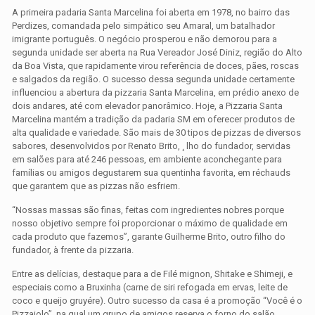
A primeira padaria Santa Marcelina foi aberta em 1978, no bairro das
Perdizes, comandada pelo simpático seu Amaral, um batalhador
imigrante português. O negócio prosperou e não demorou para a
segunda unidade ser aberta na Rua Vereador José Diniz, região do Alto
da Boa Vista, que rapidamente virou referência de doces, pães, roscas
e salgados da região. O sucesso dessa segunda unidade certamente
influenciou a abertura da pizzaria Santa Marcelina, em prédio anexo de
dois andares, até com elevador panorâmico. Hoje, a Pizzaria Santa
Marcelina mantém a tradição da padaria SM em oferecer produtos de
alta qualidade e variedade. São mais de 30 tipos de pizzas de diversos
sabores, desenvolvidos por Renato Brito, ˛ lho do fundador, servidas
em salões para até 246 pessoas, em ambiente aconchegante para
famílias ou amigos degustarem sua quentinha favorita, em réchauds
que garantem que as pizzas não esfriem.
“Nossas massas são finas, feitas com ingredientes nobres porque
nosso objetivo sempre foi proporcionar o máximo de qualidade em
cada produto que fazemos”, garante Guilherme Brito, outro filho do
fundador, à frente da pizzaria.
Entre as delícias, destaque para a de Filé mignon, Shitake e Shimeji, e
especiais como a Bruxinha (carne de siri refogada em ervas, leite de
coco e queijo gruyére). Outro sucesso da casa é a promoção “Você é o
Pizzaiolo”, na qual um grupo de amigos reserva o forno do salão