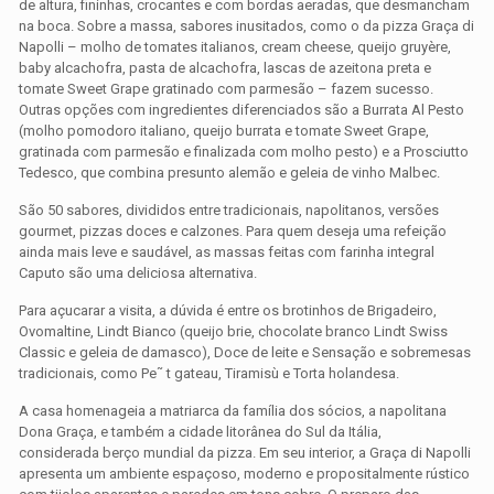
de altura, fininhas, crocantes e com bordas aeradas, que desmancham
na boca. Sobre a massa, sabores inusitados, como o da pizza Graça di
Napolli – molho de tomates italianos, cream cheese, queijo gruyère,
baby alcachofra, pasta de alcachofra, lascas de azeitona preta e
tomate Sweet Grape gratinado com parmesão – fazem sucesso.
Outras opções com ingredientes diferenciados são a Burrata Al Pesto
(molho pomodoro italiano, queijo burrata e tomate Sweet Grape,
gratinada com parmesão e finalizada com molho pesto) e a Prosciutto
Tedesco, que combina presunto alemão e geleia de vinho Malbec.
São 50 sabores, divididos entre tradicionais, napolitanos, versões
gourmet, pizzas doces e calzones. Para quem deseja uma refeição
ainda mais leve e saudável, as massas feitas com farinha integral
Caputo são uma deliciosa alternativa.
Para açucarar a visita, a dúvida é entre os brotinhos de Brigadeiro,
Ovomaltine, Lindt Bianco (queijo brie, chocolate branco Lindt Swiss
Classic e geleia de damasco), Doce de leite e Sensação e sobremesas
tradicionais, como Pe˜ t gateau, Tiramisù e Torta holandesa.
A casa homenageia a matriarca da família dos sócios, a napolitana
Dona Graça, e também a cidade litorânea do Sul da Itália,
considerada berço mundial da pizza. Em seu interior, a Graça di Napolli
apresenta um ambiente espaçoso, moderno e propositalmente rústico