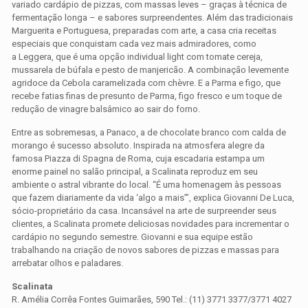
variado cardápio de pizzas, com massas leves – graças à técnica de
fermentação longa – e sabores surpreendentes. Além das tradicionais
Marguerita e Portuguesa, preparadas com arte, a casa cria receitas
especiais que conquistam cada vez mais admiradores, como
a Leggera, que é uma opção individual light com tomate cereja,
mussarela de búfala e pesto de manjericão. A combinação levemente
agridoce da Cebola caramelizada com chèvre. E a Parma e figo, que
recebe fatias finas de presunto de Parma, figo fresco e um toque de
redução de vinagre balsâmico ao sair do forno.
Entre as sobremesas, a Panaco˛ a de chocolate branco com calda de
morango é sucesso absoluto. Inspirada na atmosfera alegre da
famosa Piazza di Spagna de Roma, cuja escadaria estampa um
enorme painel no salão principal, a Scalinata reproduz em seu
ambiente o astral vibrante do local. “É uma homenagem às pessoas
que fazem diariamente da vida ‘algo a mais’”, explica Giovanni De Luca,
sócio-proprietário da casa. Incansável na arte de surpreender seus
clientes, a Scalinata promete deliciosas novidades para incrementar o
cardápio no segundo semestre. Giovanni e sua equipe estão
trabalhando na criação de novos sabores de pizzas e massas para
arrebatar olhos e paladares.
Scalinata
R. Amélia Corrêa Fontes Guimarães, 590 Tel.: (11) 3771 3377/3771 4027