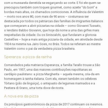
com a mussarela derretida se esgarçando ao corte. E foi ele quem se
preocupou também com toques gourmet, como azeite “do bom” e
bordas mais altas, os chamados cornicciones. A influência de Valentim
– morto nos anos 80, com mais de 90 anos – costumava ser
destacada por todos os patriarcas das famílias de imigrantes italianos
que começaram a abrir pizzarias na cidade – como Giovanni Tussato,
o lendário Babbo Giovanni, que hoje dá nome a uma das grifes mais
respeitadas da cidade. Ou os Siniscalchi, que fundaram a gloriosa
Castelões – hoje a mais antiga pizzaria da cidade, em atividade desde
1924 na mesma rua Jairo Goes, no Brás. Todos se referiam ao mestre
Valentim como o pai da verdadeira pizza brasileira.
Speranza: a pizza da rainha
Comandados pela matriarca Esperanza, a família Tarallo trouxe a São
Paulo, em 1957, uma das maiores contribuições napolitanas ao
cardápio paulistano: a pizza Margherita – aquela mesma, cria-da em
homenagem à rainha italiana. Com ela, vieram também os célebres
Tórtano (pão de linguiça), o antepasto de legumes marinados e a
Pastiera di Grano, uma torta doce de ricota.
A nova era da pizza
Os princípios gastronômicos da pizza de 2017 continuam os mesmos.