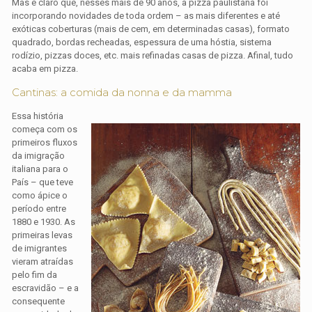
Mas é claro que, nesses mais de 90 anos, a pizza paulistana foi
incorporando novidades de toda ordem – as mais diferentes e até
exóticas coberturas (mais de cem, em determinadas casas), formato
quadrado, bordas recheadas, espessura de uma hóstia, sistema
rodízio, pizzas doces, etc. mais refinadas casas de pizza. Afinal, tudo
acaba em pizza.
Cantinas: a comida da nonna e da mamma
Essa história
começa com os
primeiros fluxos
da imigração
italiana para o
País – que teve
como ápice o
período entre
1880 e 1930. As
primeiras levas
de imigrantes
vieram atraídas
pelo fim da
escravidão – e a
consequente