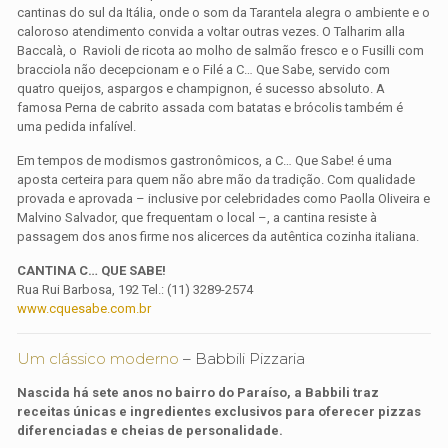
cantinas do sul da Itália, onde o som da Tarantela alegra o ambiente e o
caloroso atendimento convida a voltar outras vezes. O Talharim alla
Baccalà, o Ravioli de ricota ao molho de salmão fresco e o Fusilli com
bracciola não decepcionam e o Filé a C… Que Sabe, servido com
quatro queijos, aspargos e champignon, é sucesso absoluto. A
famosa Perna de cabrito assada com batatas e brócolis também é
uma pedida infalível.
Em tempos de modismos gastronômicos, a C… Que Sabe! é uma
aposta certeira para quem não abre mão da tradição. Com qualidade
provada e aprovada – inclusive por celebridades como Paolla Oliveira e
Malvino Salvador, que frequentam o local –, a cantina resiste à
passagem dos anos firme nos alicerces da autêntica cozinha italiana.
CANTINA C… QUE SABE!
Rua Rui Barbosa, 192 Tel.: (11) 3289-2574
www.cquesabe.com.br
Um clássico moderno
– Babbili Pizzaria
Nascida há sete anos no bairro do Paraíso, a Babbili traz
receitas únicas e ingredientes exclusivos para oferecer pizzas
diferenciadas e cheias de personalidade.