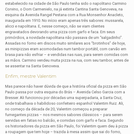
estabelecido na cidade de São Paulo tenha sido o napolitano Carmino
Corvino, o Dom Carmenielo, na já extinta Cantina Santa Genoveva, na
esquina da Avenida Rangel Pestana com a Rua Monsenhor Anacleto,
inaugurada em 1910. No início eram apenas três sabores: mussarela,
alicci e napolitana. E, nesse começo, não se viam clientes
engravatados devorando uma pizza com garfo e faca. Em seus
primórdios, a novidade napolitana não passava de um “salgadinho”.
Assadas no forno em discos muito similares aos “brotinhos” de hoje,
as minipizzas eram acomodadas num tambor portátil, com carvão em
brasa para não esfriar – e vendidas nas ruas, para serem comidas com
as mãos. Carmino vendeu muita pizza na rua, com seu tambor, antes de
se assentar na Santa Genoveva.
Enfim, mestre Valentim
Mas parece não haver dúvida de que a história oficial da pizza em São
Paulo passa por outra esquina do Brás – Avenida Celso Garcia com a
Bresser. Ali funcionou por décadas uma superpadaria, a Santa Cruz,
onde trabalhava o habilidoso confeiteiro espanhol Valentim Ruiz. Ali,
no começo da década de 20, Valentim começou a preparar
fumegantes pizzas – nos mesmos sabores clássicos – para serem
servidas em fatias no balcão, e comidas com garfo e faca. Segundo
os historiadores da pizza em São Paulo, foi Valentim quem deu à pizza
a roupagem que tem hoje – trazida à mesa assim que sai do forno,