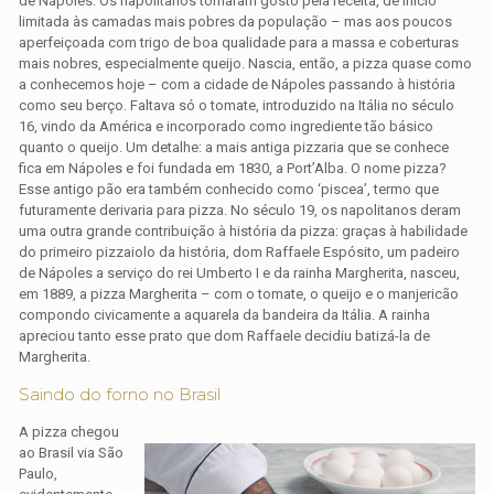
de Nápoles. Os napolitanos tomaram gosto pela receita, de início
limitada às camadas mais pobres da população – mas aos poucos
aperfeiçoada com trigo de boa qualidade para a massa e coberturas
mais nobres, especialmente queijo. Nascia, então, a pizza quase como
a conhecemos hoje – com a cidade de Nápoles passando à história
como seu berço. Faltava só o tomate, introduzido na Itália no século
16, vindo da América e incorporado como ingrediente tão básico
quanto o queijo. Um detalhe: a mais antiga pizzaria que se conhece
fica em Nápoles e foi fundada em 1830, a Port’Alba. O nome pizza?
Esse antigo pão era também conhecido como ‘piscea’, termo que
futuramente derivaria para pizza. No século 19, os napolitanos deram
uma outra grande contribuição à história da pizza: graças à habilidade
do primeiro pizzaiolo da história, dom Raffaele Espósito, um padeiro
de Nápoles a serviço do rei Umberto I e da rainha Margherita, nasceu,
em 1889, a pizza Margherita – com o tomate, o queijo e o manjericão
compondo civicamente a aquarela da bandeira da Itália. A rainha
apreciou tanto esse prato que dom Raffaele decidiu batizá-la de
Margherita.
Saindo do forno no Brasil
A pizza chegou
ao Brasil via São
Paulo,