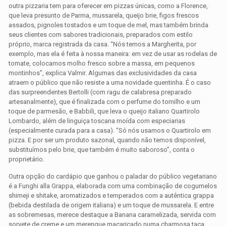
outra pizzaria tem para oferecer em pizzas únicas, como a Florence,
que leva presunto de Parma, mussarela, queijo brie, figos frescos
assados, pignoles tostados e um toque de mel, mas também brinda
seus clientes com sabores tradicionais, preparados com estilo
próprio, marca registrada da casa. “Nós temos a Margherita, por
exemplo, mas ela é feita à nossa maneira: em vez de usar as rodelas de
tomate, colocamos molho fresco sobre a massa, em pequenos
montinhos”, explica Valmir. Algumas das exclusividades da casa
atraem o público que não resiste a uma novidade quentinha. É o caso
das surpreendentes Bertolli (com ragu de calabresa preparado
artesanalmente), que é finalizada com o perfume do tomilho e um
toque de parmesão, e Babbili, que leva o queijo italiano Quartirolo
Lombardo, além de linguiça toscana moída com especiarias
(especialmente curada para a casa). “Só nós usamos o Quartirolo em
pizza. E por ser um produto sazonal, quando não temos disponível,
substituímos pelo brie, que também é muito saboroso”, conta o
proprietário.
Outra opção do cardápio que ganhou o paladar do público vegetariano
é a Funghi alla Grappa, elaborada com uma combinação de cogumelos
shimeji e shitake, aromatizados e temperados com a autêntica grappa
(bebida destilada de origem italiana) e um toque de mussarela. E entre
as sobremesas, merece destaque a Banana caramelizada, servida com
sorvete de creme e um merengue maçaricado numa charmosa taça.