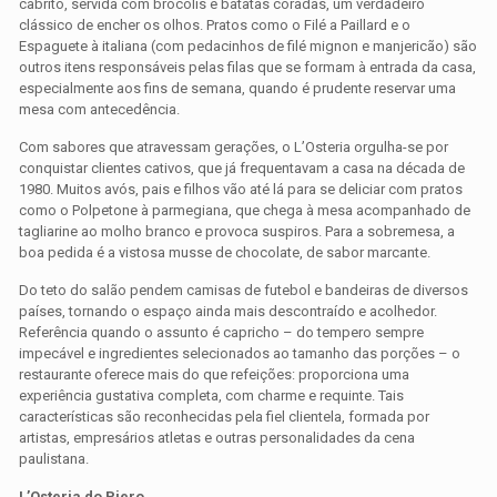
cabrito, servida com brócolis e batatas coradas, um verdadeiro
clássico de encher os olhos. Pratos como o Filé a Paillard e o
Espaguete à italiana (com pedacinhos de filé mignon e manjericão) são
outros itens responsáveis pelas filas que se formam à entrada da casa,
especialmente aos fins de semana, quando é prudente reservar uma
mesa com antecedência.
Com sabores que atravessam gerações, o L’Osteria orgulha-se por
conquistar clientes cativos, que já frequentavam a casa na década de
1980. Muitos avós, pais e filhos vão até lá para se deliciar com pratos
como o Polpetone à parmegiana, que chega à mesa acompanhado de
tagliarine ao molho branco e provoca suspiros. Para a sobremesa, a
boa pedida é a vistosa musse de chocolate, de sabor marcante.
Do teto do salão pendem camisas de futebol e bandeiras de diversos
países, tornando o espaço ainda mais descontraído e acolhedor.
Referência quando o assunto é capricho – do tempero sempre
impecável e ingredientes selecionados ao tamanho das porções – o
restaurante oferece mais do que refeições: proporciona uma
experiência gustativa completa, com charme e requinte. Tais
características são reconhecidas pela fiel clientela, formada por
artistas, empresários atletas e outras personalidades da cena
paulistana.
L’Osteria do Piero