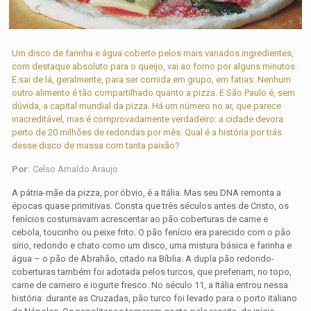
Um disco de farinha e água coberto pelos mais variados ingredientes,
com destaque absoluto para o queijo, vai ao forno por alguns minutos.
E sai de lá, geralmente, para ser comida em grupo, em fatias. Nenhum
outro alimento é tão compartilhado quanto a pizza. E São Paulo é, sem
dúvida, a capital mundial da pizza. Há um número no ar, que parece
inacreditável, mas é comprovadamente verdadeiro: a cidade devora
perto de 20 milhões de redondas por mês. Qual é a história por trás
desse disco de massa com tanta paixão?
Por:
Celso Arnaldo Araujo
A pátria-mãe da pizza, por óbvio, é a Itália. Mas seu DNA remonta a
épocas quase primitivas. Consta que três séculos antes de Cristo, os
fenícios costumavam acrescentar ao pão coberturas de carne e
cebola, toucinho ou peixe frito. O pão fenício era parecido com o pão
sírio, redondo e chato como um disco, uma mistura básica e farinha e
água – o pão de Abrahão, citado na Bíblia. A dupla pão redondo-
coberturas também foi adotada pelos turcos, que preferiam, no topo,
carne de carneiro e iogurte fresco. No século 11, a Itália entrou nessa
história: durante as Cruzadas, pão turco foi levado para o porto italiano