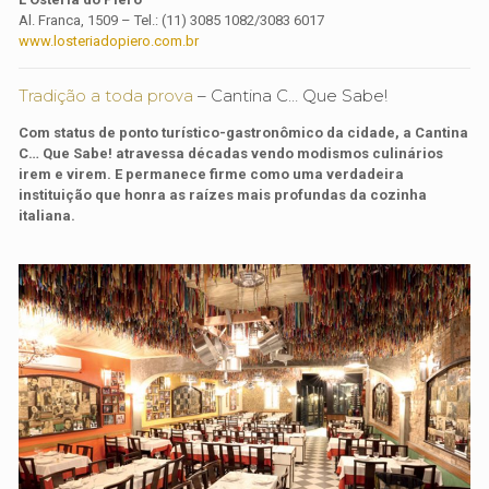
Al. Franca, 1509 – Tel.: (11) 3085 1082/3083 6017
www.losteriadopiero.com.br
Tradição a toda prova
– Cantina C… Que Sabe!
Com status de ponto turístico-gastronômico da cidade, a Cantina
C… Que Sabe! atravessa décadas vendo modismos culinários
irem e virem. E permanece firme como uma verdadeira
instituição que honra as raízes mais profundas da cozinha
italiana.