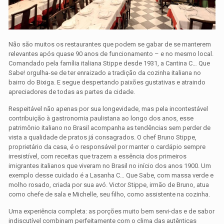
Não são muitos os restaurantes que podem se gabar de se manterem
relevantes após quase 90 anos de funcionamento – e no mesmo local.
Comandado pela família italiana Stippe desde 1931, a Cantina C… Que
Sabe! orgulha-se de ter enraizado a tradição da cozinha italiana no
bairro do Bixiga. E segue despertando paixões gustativas e atraindo
apreciadores de todas as partes da cidade.
Respeitável não apenas por sua longevidade, mas pela incontestável
contribuição à gastronomia paulistana ao longo dos anos, esse
patrimônio italiano no Brasil acompanha as tendências sem perder de
vista a qualidade de pratos já consagrados. O chef Bruno Stippe,
proprietário da casa, é o responsável por manter o cardápio sempre
irresistível, com receitas que trazem a essência dos primeiros
imigrantes italianos que viveram no Brasil no início dos anos 1900. Um
exemplo desse cuidado é a Lasanha C… Que Sabe, com massa verde e
molho rosado, criada por sua avó. Victor Stippe, irmão de Bruno, atua
como chefe de sala e Michelle, seu filho, como assistente na cozinha.
Uma experiência completa: as porções muito bem servi-das e de sabor
indiscutível combinam perfeitamente com o clima das autênticas