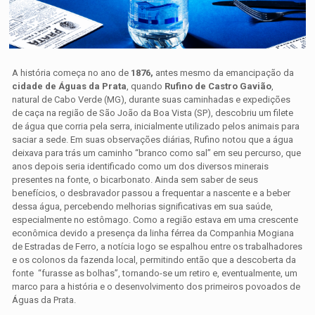
A história começa no ano de
1876,
antes mesmo da emancipação da
cidade de Águas da Prata
, quando
Rufino de Castro Gavião
,
natural de Cabo Verde (MG), durante suas caminhadas e expedições
de caça na região de São João da Boa Vista (SP), descobriu um filete
de água que corria pela serra, inicialmente utilizado pelos animais para
saciar a sede. Em suas observações diárias, Rufino notou que a água
deixava para trás um caminho “branco como sal” em seu percurso, que
anos depois seria identificado como um dos diversos minerais
presentes na fonte, o bicarbonato. Ainda sem saber de seus
benefícios, o desbravador passou a frequentar a nascente e a beber
dessa água, percebendo melhorias significativas em sua saúde,
especialmente no estômago. Como a região estava em uma crescente
econômica devido a presença da linha férrea da Companhia Mogiana
de Estradas de Ferro, a notícia logo se espalhou entre os trabalhadores
e os colonos da fazenda local, permitindo então que a descoberta da
fonte “furasse as bolhas”, tornando-se um retiro e, eventualmente, um
marco para a história e o desenvolvimento dos primeiros povoados de
Águas da Prata.