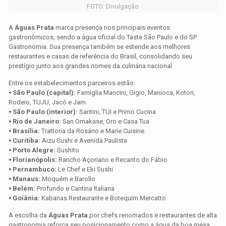
FOTO: Divulgação
A
Águas Prata
marca presença nos principais eventos
gastronômicos, sendo a água oficial do Taste São Paulo e do SP
Gastronomia. Sua presença também se estende aos melhores
restaurantes e casas de referência do Brasil, consolidando seu
prestígio junto aos grandes nomes da culinária nacional.
Entre os estabelecimentos parceiros estão:
⦁ São Paulo (capital):
Famiglia Mancini, Gigio, Manioca, Kotori,
Rodeio, TUJU, Jacó e Jam
⦁ São Paulo (interior):
Santini, TUI e Primo Cucina
⦁ Rio de Janeiro:
San Omakase, Oro e Casa Tua
⦁ Brasília:
Trattoria da Rosário e Marie Cuisine
⦁ Curitiba:
Aizu Sushi e Avenida Paulista
⦁ Porto Alegre:
Sushito
⦁ Florianópolis:
Rancho Açoriano e Recanto do Fábio
⦁ Pernambuco:
Le Chef e Eki Sushi
⦁ Manaus:
Moquém e Barollo
⦁ Belém:
Profundo e Cantina Italiana
⦁ Goiânia:
Kabanas Restaurante e Botequim Mercatto
A escolha da
Águas Prata
por chefs renomados e restaurantes de alta
gastronomia reforça seu posicionamento como a água da boa mesa,