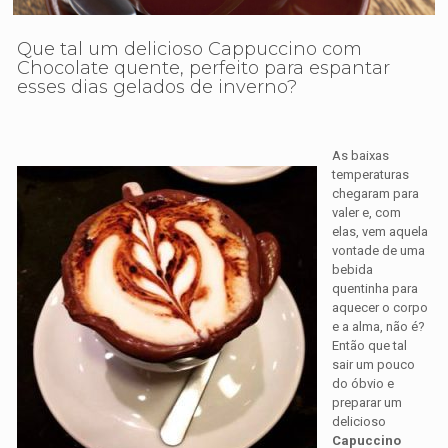
Que tal um delicioso Cappuccino com
Chocolate quente, perfeito para espantar
esses dias gelados de inverno?
As baixas
temperaturas
chegaram para
valer e, com
elas, vem aquela
vontade de uma
bebida
quentinha para
aquecer o corpo
e a alma, não é?
Então que tal
sair um pouco
do óbvio e
preparar um
delicioso
Capuccino