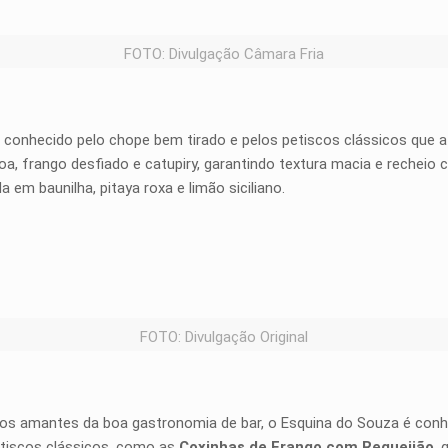
FOTO: Divulgação Câmara Fria
 é conhecido pelo chope bem tirado e pelos petiscos clássicos que
, frango desfiado e catupiry, garantindo textura macia e recheio c
em baunilha, pitaya roxa e limão siciliano.
FOTO: Divulgação Original
s amantes da boa gastronomia de bar, o Esquina do Souza é conheci
etiscos clássicos, como as
Coxinhas de Frango com Requeijão
,