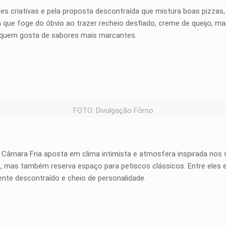
s criativas e pela proposta descontraída que mistura boas pizzas, 
ra que foge do óbvio ao trazer recheio desfiado, creme de queijo, m
ra quem gosta de sabores mais marcantes.
FOTO: Divulgação Fôrno
 Câmara Fria aposta em clima intimista e atmosfera inspirada nos 
ais, mas também reserva espaço para petiscos clássicos. Entre eles 
nte descontraído e cheio de personalidade.