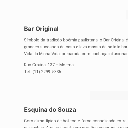
Bar Original
Símbolo da tradição boêmia paulistana, o Bar Original
grandes sucessos da casa e leva massa de batata baroa
Vida da Minha Vida, preparada com cachaça infusionada 
Rua Graúna, 137 – Moema
Tel.: (11) 2299-5336
Esquina do Souza
Com clima típico de boteco e fama consolidada entre o
caipirinhas. A casa aposta em porções generosas e p