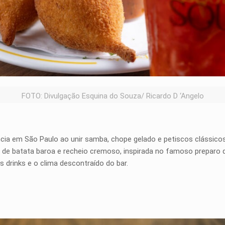
FOTO: Divulgação Esquina do Souza/ Ricardo D ‘Angelo
ência em São Paulo ao unir samba, chope gelado e petiscos clássico
de batata baroa e recheio cremoso, inspirada no famoso preparo d
s drinks e o clima descontraído do bar.