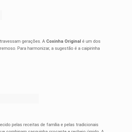
 atravessam gerações. A
Coxinha Original
é um dos
remoso. Para harmonizar, a sugestão é a caipirinha
do pelas receitas de família e pelas tradicionais
 que combinam casquinha crocante e recheio úmido. A