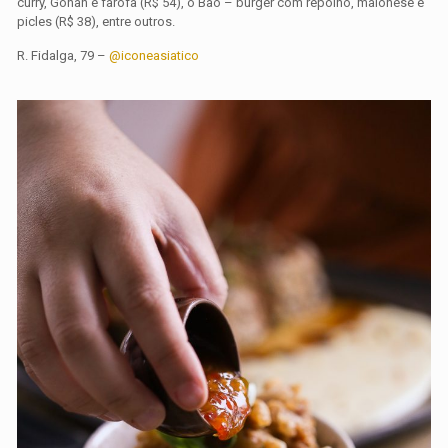
curry, Gohan e farofa (R$ 54), o Bao – burger com repolho, maionese e
picles (R$ 38), entre outros.
R. Fidalga, 79 –
@iconeasiatico