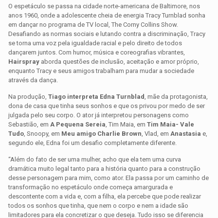
O espetáculo se passa na cidade norte-americana de Baltimore, nos
anos 1960, onde a adolescente cheia de energia Tracy Turnblad sonha
em dançar no programa de TV local, The Corny Collins Show.
Desafiando as normas sociais e lutando contra a discriminação, Tracy
se torna uma voz pela igualdade racial e pelo direito de todos
dançarem juntos. Com humor, música e coreografias vibrantes,
Hairspray
aborda questões de inclusão, aceitação e amor próprio,
enquanto Tracy e seus amigos trabalham para mudar a sociedade
através da dança.
Na produção,
Tiago interpreta Edna Turnblad
, mãe da protagonista,
dona de casa que tinha seus sonhos e que os privou por medo de ser
julgada pelo seu corpo. O ator já interpretou personagens como
Sebastião, em
A Pequena Sereia
, Tim Maia, em
Tim Maia- Vale
Tudo
, Snoopy, em
Meu amigo Charlie Brown
, Vlad, em
Anastasia
e,
segundo ele, Edna foi um desafio completamente diferente.
“Além do fato de ser uma mulher, acho que ela tem uma curva
dramática muito legal tanto para a história quanto para a construção
desse personagem para mim, como ator. Ela passa por um caminho de
transformação no espetáculo onde começa amargurada e
descontente com a vida e, com a filha, ela percebe que pode realizar
todos os sonhos que tinha, que nem o corpo e nem a idade são
limitadores para ela concretizar o que deseja. Tudo isso se diferencia