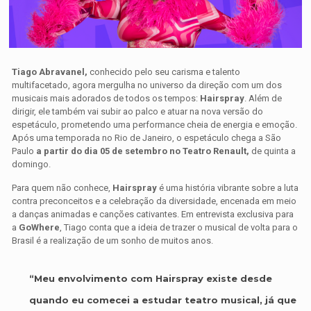
Tiago Abravanel,
conhecido pelo seu carisma e talento
multifacetado, agora mergulha no universo da direção com um dos
musicais mais adorados de todos os tempos:
Hairspray
. Além de
dirigir, ele também vai subir ao palco e atuar na nova versão do
espetáculo, prometendo uma performance cheia de energia e emoção.
Após uma temporada no Rio de Janeiro, o espetáculo chega a São
Paulo
a partir do dia 05 de setembro no Teatro Renault,
de quinta a
domingo.
Para quem não conhece,
Hairspray
é uma história vibrante sobre a luta
contra preconceitos e a celebração da diversidade, encenada em meio
a danças animadas e canções cativantes. Em entrevista exclusiva para
a
GoWhere
, Tiago conta que a ideia de trazer o musical de volta para o
Brasil é a realização de um sonho de muitos anos.
“Meu envolvimento com Hairspray existe desde
quando eu comecei a estudar teatro musical, já que