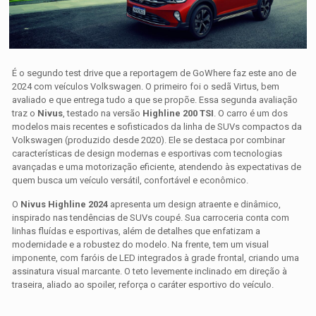
É o segundo test drive que a reportagem de GoWhere faz este ano de
2024 com veículos Volkswagen. O primeiro foi o sedã Virtus, bem
avaliado e que entrega tudo a que se propõe. Essa segunda avaliação
traz o
Nivus
, testado na versão
Highline 200 TSI
. O carro é um dos
modelos mais recentes e sofisticados da linha de SUVs compactos da
Volkswagen (produzido desde 2020). Ele se destaca por combinar
características de design modernas e esportivas com tecnologias
avançadas e uma motorização eficiente, atendendo às expectativas de
quem busca um veículo versátil, confortável e econômico.
O
Nivus Highline 2024
apresenta um design atraente e dinâmico,
inspirado nas tendências de SUVs coupé. Sua carroceria conta com
linhas fluídas e esportivas, além de detalhes que enfatizam a
modernidade e a robustez do modelo. Na frente, tem um visual
imponente, com faróis de LED integrados à grade frontal, criando uma
assinatura visual marcante. O teto levemente inclinado em direção à
traseira, aliado ao spoiler, reforça o caráter esportivo do veículo.