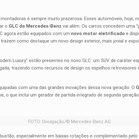
as montadoras é sempre muito prazerosa. Esses automóveis, hoje,
tar o
GLC da Mercedes-Benz
vai além. Os carros concedem uma “
LC agora estão equipados com um
novo motor eletrificado
e disp
trazem como destaque um novo design exterior, mais jovial e esp
Modern Luxury” estão presentes no novo GLC: um SUV de caráter esp
gada, trazendo como recursos de design os espelhos retrovisores 
 equipadas com uma das grandes inovações dessa nova geração. O
G
leve, o que inclui um gerador de partida integrado de segunda geraçã
FOTO: Divulgação/© Mercedes-Benz AG
ombustão, especialmente em baixas rotações e complementado pelo