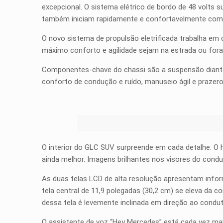
excepcional. O sistema elétrico de bordo de 48 volts
também iniciam rapidamente e confortavelmente com a
O novo sistema de propulsão eletrificada trabalha e
máximo conforto e agilidade sejam na estrada ou fora 
Componentes-chave do chassi são a suspensão dianteir
conforto de condução e ruído, manuseio ágil e prazer
O interior do GLC SUV surpreende em cada detalhe. O
ainda melhor. Imagens brilhantes nos visores do condu
As duas telas LCD de alta resolução apresentam inform
tela central de 11,9 polegadas (30,2 cm) se eleva da 
dessa tela é levemente inclinada em direção ao condut
O assistente de voz “Hey Mercedes” está cada vez mai