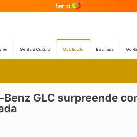
ismo
Gente e Cultura
Mobilidade
Business
Go R
s-Benz GLC surpreende co
cada