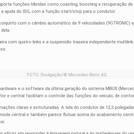
 suporta funções híbridas como coasting, boosting e recuperação de
 ajuda do ISG, com a função start/stop para o condutor.
m conjunto com o câmbio automático de 9 velocidades (9GTRONIC) e
dela.
a com quatro links e a suspensão traseira independente multilink.
oso.
FOTO: Divulgação/© Mercedes-Benz AG
 hardware e o software da última geração do sistema MBUX (Merced
tor e central facilitam o controle das funções do veículo, de confo
ações claras e estruturadas. A tela do condutor de 12,3 polegadas
console central e também parece flutuar acima do acabamento centr
or.
s eficaz em responder à linguagem natural e às preferências do us