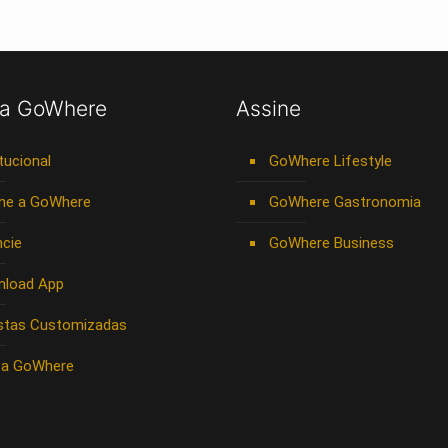
 a GoWhere
Assine
itucional
GoWhere Lifestyle
ne a GoWhere
GoWhere Gastronomia
cie
GoWhere Business
nload App
stas Customizadas
 a GoWhere