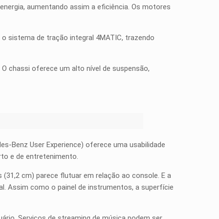
 energia, aumentando assim a eficiência. Os motores
 o sistema de tração integral 4MATIC, trazendo
 O chassi oferece um alto nível de suspensão,
es-Benz User Experience) oferece uma usabilidade
rto e de entretenimento.
 (31,2 cm) parece flutuar em relação ao console. E a
al. Assim como o painel de instrumentos, a superfície
uário. Serviços de streaming de música podem ser