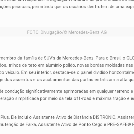
ações pessoais, permitindo que os usuários desfrutem de uma exper
FOTO: Divulgação/© Mercedes-Benz AG
membro da família de SUV’s da Mercedes-Benz. Para o Brasil, o G
, trilhos de teto em alumínio polido, novas bordas moldadas nas 
do veículo. Em seu interior, destaca-se o painel dividido horizont
gn dos assentos e os acabamentos das portas enfatizam a alta qual
s de condução significativamente aprimoradas em qualquer terreno
peração simplificada por meio da tela off-road e máxima tração e e
us. Ele inclui o Assistente Ativo de Distância DISTRONIC, Assisten
Manutenção de Faixa, Assistente Ativo de Ponto Cego e PRE-SAFE® 