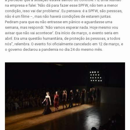
na empresa e falei: ‘Não dá para fazer esse SPFW, não tem a menor
condição, isso vai dar problema’. Eu pensava: é a SPFW, são pessoas,
não é um filme –, mas não haverá condições de estarem juntas.
Pediram para que eu não entrasse em pânico e aguardasse uma
semana, mas respondi: ‘Não vamos esperar nada. Hoje mesmo vou
avisar que não vai acontecer’. Era início de março, o evento seria em
abril. Era uma questão humanitária, de proteção às pessoas, a todos
nós”, relembra. O evento foi oficialmente cancelado em 12 de março, e
o governo declarou a pandemia no dia 24 do mesmo mês.