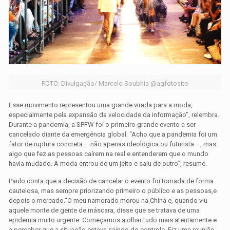
FOTO: Divulgação/ Marcelo Soubhia @agfotosite
Esse movimento representou uma grande virada para a moda,
especialmente pela expansão da velocidade da informação”, relembra.
Durante a pandemia, a SPFW foi o primeiro grande evento a ser
cancelado diante da emergência global. “Acho que a pandemia foi um
fator de ruptura concreta – não apenas ideológica ou futurista –, mas
algo que fez as pessoas caírem na real e entenderem que o mundo
havia mudado. A moda entrou de um jeito e saiu de outro”, resume.
Paulo conta que a decisão de cancelar o evento foi tomada de forma
cautelosa, mas sempre priorizando primeiro o público e as pessoas,e
depois o mercado.“O meu namorado morou na China e, quando viu
aquele monte de gente de máscara, disse que se tratava de uma
epidemia muito urgente. Começamos a olhar tudo mais atentamente e
a perceber que a situação estava saindo do controle. Fiz uma reunião