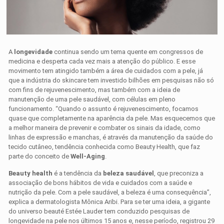
A
longevidade
continua sendo um tema quente em congressos de
medicina e desperta cada vez mais a atenção do público. E esse
movimento tem atingido também a área de cuidados com a pele, já
que a indústria do skincare tem investido bilhões em pesquisas não só
com fins de rejuvenescimento, mas também com a ideia de
manutenção de uma pele saudável, com células em pleno
funcionamento. “Quando o assunto é rejuvenescimento, focamos
quase que completamente na aparência da pele. Mas esquecemos que
a melhor maneira de prevenir e combater os sinais da idade, como
linhas de expressão e manchas, é através da manutenção da saúde do
tecido cutâneo, tendência conhecida como Beauty Health, que faz
parte do conceito de
Well-Aging
.
Beauty health
é a tendência da
beleza saudável
, que preconiza a
associação de bons hábitos de vida e cuidados com a saúde e
nutrição da pele. Com a pele saudável, a beleza é uma consequência”,
explica a dermatologista Mônica Aribi. Para se ter uma ideia, a gigante
do universo beauté Estée Lauder tem conduzido pesquisas de
longevidade na pele nos últimos 15 anos e, nesse período, registrou 29