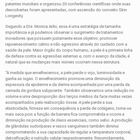
patentes mundiais e organizou 20 conferências científicas onde suas
descobertas foram apresentadas, com ascensão do conceito Skin
Longevity.
Segundo a Dra. Monica Aribi, essa é uma estratégia de tamanha
importância e já podemos observar o surgimento de tratamentos
inovadores que possuem justamente esse objetivo: promover
rejuvenescimento calmo e não agressivo através do cuidado com a
saúde da pele. Maior órgão do corpo humano, a pele é a primeira linha
de defesa contra as agressões externas e, com o avanço da idade, é
natural que as mudanças mais visíveis ocorram nessa estrutura.
“À medida que envelhecemos, a pele perde o viço, luminosidade e
ganha as rugas. O envelhecimento promove uma diminuição da
espessura da epiderme e da derme acompanhada por uma perda da
camada de gordura subjacente. Também observamos uma redução no
volume e uma desproporção dos terços médios da face muitas vezes
acompanhados pela reabsorção óssea. A pele perde a sua
elasticidade, firmeza em consequência a perda de colágeno, torna-se
mais seca pois a função de barreira fica comprometida e ocorre a
diminuição na produção de óleos essenciais, como sebo. A produção
de glândulas sudoríparas e vasos sanguíneos também diminui
comprometendo a sua capacidade de regular a temperatura corporal,
detoxificação e nutrição celular respectivamente. Resumidamente,