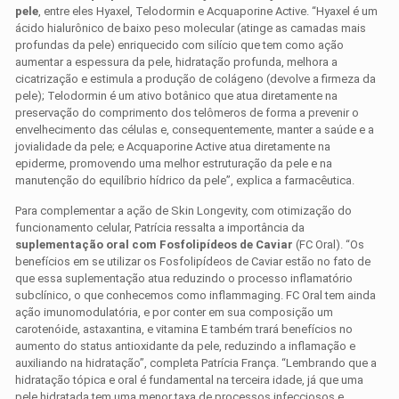
pele
, entre eles Hyaxel, Telodormin e Acquaporine Active. “Hyaxel é um
ácido hialurônico de baixo peso molecular (atinge as camadas mais
profundas da pele) enriquecido com silício que tem como ação
aumentar a espessura da pele, hidratação profunda, melhora a
cicatrização e estimula a produção de colágeno (devolve a firmeza da
pele); Telodormin é um ativo botânico que atua diretamente na
preservação do comprimento dos telômeros de forma a prevenir o
envelhecimento das células e, consequentemente, manter a saúde e a
jovialidade da pele; e Acquaporine Active atua diretamente na
epiderme, promovendo uma melhor estruturação da pele e na
manutenção do equilíbrio hídrico da pele”, explica a farmacêutica.
Para complementar a ação de Skin Longevity, com otimização do
funcionamento celular, Patrícia ressalta a importância da
suplementação oral com Fosfolipídeos de Caviar
(FC Oral). “Os
benefícios em se utilizar os Fosfolipídeos de Caviar estão no fato de
que essa suplementação atua reduzindo o processo inflamatório
subclínico, o que conhecemos como inflammaging. FC Oral tem ainda
ação imunomodulatória, e por conter em sua composição um
carotenóide, astaxantina, e vitamina E também trará benefícios no
aumento do status antioxidante da pele, reduzindo a inflamação e
auxiliando na hidratação”, completa Patrícia França. “Lembrando que a
hidratação tópica e oral é fundamental na terceira idade, já que uma
pele hidratada tem uma menor taxa de processos infecciosos e