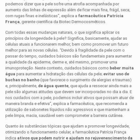
podemos dizer que a pele sofre uma atrofia acompanhada por
aumento das linhas de expressão além de ficar mais fina, frágil, seca,
com rugas finas e inelásticas”, explica a
farmacêutica Patrícia
França
, gerente científica da Biotec Dermocosméticos.
Com todas essas mudanças naturais, o que significa aplicar os
princípios da longevidade à pele? Significa, basicamente, ajudar as
células atuais a funcionarem melhor, bem como promover um futuro
melhor para as novas células. “Devido à fragilidade da pele com o
passar do tempo, cuidados básicos são fundamentais para aumentar
a qualidade da epiderme, derme e, até mesmo, promover uma
imunoproteção. Neste contexto, cuidados básicos como
beber muita
água
para aumentar a hidratação das células da pele;
evitar uso de
buchas no banho
(que favorece o surgimento de alergias e traumas)
e, principalmente,
de água quente
, que ajuda a ressecar ainda mais a
pele são algumas atitudes que devem ser incorporadas no dia a dia. E
nos cuidados com a pele, podemos incluir ativos que possam atuar de
maneira branda e efetiva”, explica a farmacêutica, que recomenda a
utilização de sabonetes líquidos não agressivos e que mantenham a
pele limpa, macia, saudável sem comprometer a barreira cutânea.
Quanto às substâncias tópicas que ajudam a promover longevidade,
otimizando o funcionamento celular, a farmacêutica Patrícia França
indica
ativos que podem nutrir e ajudam no rejuvenescimento da