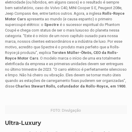
eletricidade (ou híbridos, em alguns casos) e o resultado é sempre
bem satisfatório, caso do Volvo C40, MINI Cooper S E, Peugeot 208e,
Jeep Compass 4xe, entre tantos outros. Agora, a inglesa
Rolls-Royce
Motor Cars
apresenta ao mundo (e causa espanto) o primeiro
supercoupé elétrico: o
Spectre
é o sucessor espiritual do Phantom
Coupé e chega com status de ser o mais luxuoso do planeta nessa
categoria. “Este é o início de um novo capítulo ousado para nossa
marca, nossos clientes extraordinários e a indústria de luxo. Por esse
motivo, acredito que Spectre é o produto mais perfeito que a Rolls-
Royce já produziu”, explica
Torsten Müller-Ötvös, CEO da Rolls-
Royce Motor Cars
. O modelo marca o início de uma era totalmente
eletrificada da empresa e as primeiras unidades devem ser entregues
no último trimestre de 2023. “O carro elétrico é perfeitamente silencioso
e limpo. Não há cheiro ou vibração. Eles devem se tornar muito úteis
quando as estações de carregamento fixas puderem ser organizadas”,
disse
Charles Stewart Rolls, cofundador da Rolls-Royce, em 1900.
FOTO: Divulgação
Ultra-Luxury