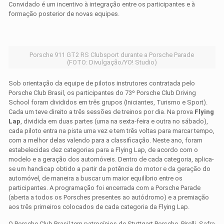
Convidado é um incentivo à integração entre os participantes e à
formação posterior de novas equipes.
Porsche 911 GT2 RS Clubsport durante a Porsche Parade
(FOTO: Divulgação/YO! Studio)
Sob orientação da equipe de pilotos instrutores contratada pelo
Porsche Club Brasil, os participantes do 73º Porsche Club Driving
School foram divididos em três grupos (Iniciantes, Turismo e Sport).
Cada um teve direito a três sessões de treinos por dia. Na prova
Flying
Lap
, dividida em duas partes (uma na sexta-feira e outra no sábado),
cada piloto entra na pista uma vez e tem três voltas para marcar tempo,
com a melhor delas valendo para a classificação. Neste ano, foram
estabelecidas dez categorias para a Flying Lap, de acordo com o
modelo e a geração dos automóveis. Dentro de cada categoria, aplica-
se um handicap obtido a partir da potência do motor e da geração do
automóvel, de maneira a buscar um maior equilíbrio entre os
participantes. A programação foi encerrada com a Porsche Parade
(aberta a todos os Porsches presentes ao autódromo) e a premiação
aos três primeiros colocados de cada categoria da Flying Lap.
O Porsche Club Brasil tem patrocínios de Stuttgart Porsche, Pirelli, Safra