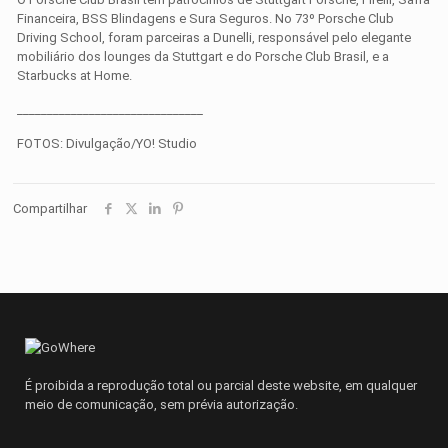
Financeira, BSS Blindagens e Sura Seguros. No 73º Porsche Club
Driving School, foram parceiras a Dunelli, responsável pelo elegante
mobiliário dos lounges da Stuttgart e do Porsche Club Brasil, e a
Starbucks at Home.
_______________________________
FOTOS: Divulgação/YO! Studio
Compartilhar
É proibida a reprodução total ou parcial deste website, em qualquer
meio de comunicação, sem prévia autorização.