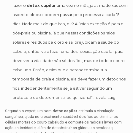
fazer o
detox capilar
uma vez no mês, já as madeixas com
aspecto oleoso, podem passar pelo processo a cada 15
dias. Nada mais do que isso, ok? A única exceção é para o
pós-praia ou piscina, já que nessas condições os raios
solares e resíduos de cloro e sal prejudicam a saúde do
cabelo, então, vale fazer uma desintoxicação capilar para
devolver a vitalidade não só dos fios, mas de todo o couro
cabeludo. Então, assim que a pessoa termina sua
temporada de praia e piscina, ela deve fazer um detox nos
fios, independentemente se já estiver seguindo um
protocolo de detox mensal ou quinzenal”, revela Luigi.
Segundo o expert, um bom
detox capilar
estimula a circulação
sanguínea, ajuda no crescimento saudável dos fios ao eliminar as
células mortas do couro cabeludo e combate os radicais livres com
ação antioxidante, além de desobstruir as glândulas sebáceas,