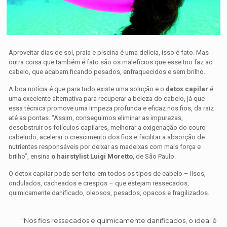
Aproveitar dias de sol, praia e piscina é uma delícia, isso é fato. Mas
outra coisa que também é fato são os malefícios que esse trio faz ao
cabelo, que acabam ficando pesados, enfraquecidos e sem brilho.
A boa notícia é que para tudo existe uma solução e o
detox capilar
é
uma excelente alternativa para recuperar a beleza do cabelo, já que
essa técnica promove uma limpeza profunda e eficaz nos fios, da raiz
até as pontas. “Assim, conseguimos eliminar as impurezas,
desobstruir os folículos capilares, melhorar a oxigenação do couro
cabeludo, acelerar o crescimento dos fios e facilitar a absorção de
nutrientes responsáveis por deixar as madeixas com mais força e
brilho”, ensina
o hairstylist Luigi Moretto
, de São Paulo.
O detox capilar pode ser feito em todos os tipos de cabelo – lisos,
ondulados, cacheados e crespos – que estejam ressecados,
quimicamente danificado, oleosos, pesados, opacos e fragilizados.
“Nos fios ressecados e quimicamente danificados, o ideal é