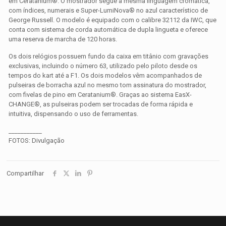
em Ceratanium®. O mostrador segue a mesma linguagem cromática,
com índices, numerais e Super-LumiNova® no azul característico de
George Russell. O modelo é equipado com o calibre 32112 da IWC, que
conta com sistema de corda automática de dupla lingueta e oferece
uma reserva de marcha de 120 horas.
Os dois relógios possuem fundo da caixa em titânio com gravações
exclusivas, incluindo o número 63, utilizado pelo piloto desde os
tempos do kart até a F1. Os dois modelos vêm acompanhados de
pulseiras de borracha azul no mesmo tom assinatura do mostrador,
com fivelas de pino em Ceratanium®. Graças ao sistema EasX-
CHANGE®, as pulseiras podem ser trocadas de forma rápida e
intuitiva, dispensando o uso de ferramentas.
___________
FOTOS: Divulgação
Compartilhar