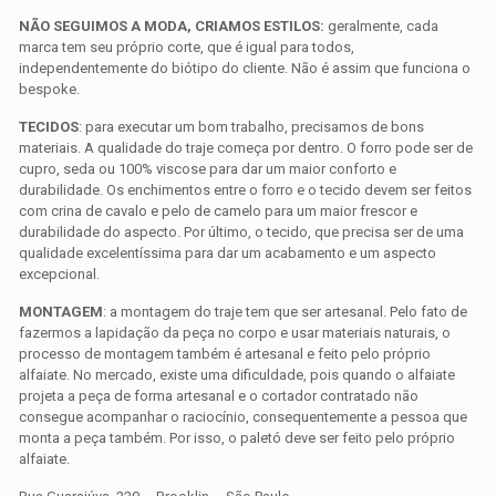
NÃO SEGUIMOS A MODA, CRIAMOS ESTILOS:
geralmente, cada
marca tem seu próprio corte, que é igual para todos,
independentemente do biótipo do cliente. Não é assim que funciona o
bespoke.
TECIDOS
: para executar um bom trabalho, precisamos de bons
materiais. A qualidade do traje começa por dentro. O forro pode ser de
cupro, seda ou 100% viscose para dar um maior conforto e
durabilidade. Os enchimentos entre o forro e o tecido devem ser feitos
com crina de cavalo e pelo de camelo para um maior frescor e
durabilidade do aspecto. Por último, o tecido, que precisa ser de uma
qualidade excelentíssima para dar um acabamento e um aspecto
excepcional.
MONTAGEM
: a montagem do traje tem que ser artesanal. Pelo fato de
fazermos a lapidação da peça no corpo e usar materiais naturais, o
processo de montagem também é artesanal e feito pelo próprio
alfaiate. No mercado, existe uma dificuldade, pois quando o alfaiate
projeta a peça de forma artesanal e o cortador contratado não
consegue acompanhar o raciocínio, consequentemente a pessoa que
monta a peça também. Por isso, o paletó deve ser feito pelo próprio
alfaiate.