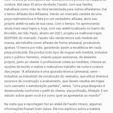
costura. Até seus 33 anos de idade, Fausto, com sua família,
trabalhava como mão de obra terceirizada para outras alfaiatarias. Daí
o termo Alfaiate dos Alfaiates. Vendo um mercado carente de uma
peça realmente boa e feita por um verdadeiro alfaiate, abriu seu
próprio ateliê na sala de sua casa. Com o tempo, foi aprimorando
ainda mais seus trajes e, hoje, com seu ateliê localizado no bairro do
Brooklin, em São Paulo, aberto em 2021, projeta os melhores trajes
BESPOKE do mercado. Fausto não vende ternos sob medida em
massa, ele trabalha como alfaiate de forma artesanal, produzindo
apenas 15 ternos por mês, garantindo assim a excelência em cada
peça produzida. Ele produz todo tipo de roupas sob medida, inclusive
para o público feminino, criando peças exclusivas, de desenho
próprio, junto ao cliente. O profissional coleta as medidas, oferece as
opções de tecido e realiza o meticuloso trabalho de corte e costura
das peças. “A alfaiataria é uma apurada técnica (artesanal, semi- -
industrial ou industrial) de construção do vestuário, que utiliza diversos
recursos de construção e acabamento, que devem resultar em trajes
com caimento e estruturação perfeita”, reitera. “Uma peça Bespoke é
desenvolvida conforme o perfil do cliente, sua profissão, lifestyle. É um
estudo sobre quem você é e como quer se apresentar ao mundo!”
Na visita que a reportagem fez ao ateliê de Fausto Hirano, algumas
informações ficaram bem claras. Ele nos explicou sobre a matéria