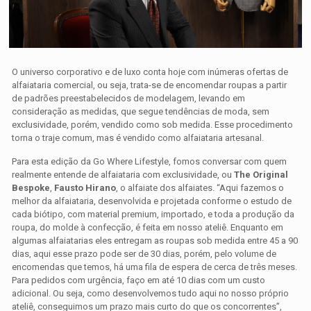
O universo corporativo e de luxo conta hoje com inúmeras ofertas de
alfaiataria comercial, ou seja, trata-se de encomendar roupas a partir
de padrões preestabelecidos de modelagem, levando em
consideração as medidas, que segue tendências de moda, sem
exclusividade, porém, vendido como sob medida. Esse procedimento
torna o traje comum, mas é vendido como alfaiataria artesanal.
Para esta edição da Go Where Lifestyle, fomos conversar com quem
realmente entende de alfaiataria com exclusividade, ou
The Original
Bespoke
,
Fausto Hirano
, o alfaiate dos alfaiates. “Aqui fazemos o
melhor da alfaiataria, desenvolvida e projetada conforme o estudo de
cada biótipo, com material premium, importado, e toda a produção da
roupa, do molde à confecção, é feita em nosso ateliê. Enquanto em
algumas alfaiatarias eles entregam as roupas sob medida entre 45 a 90
dias, aqui esse prazo pode ser de 30 dias, porém, pelo volume de
encomendas que temos, há uma fila de espera de cerca de três meses.
Para pedidos com urgência, faço em até 10 dias com um custo
adicional. Ou seja, como desenvolvemos tudo aqui no nosso próprio
ateliê, conseguimos um prazo mais curto do que os concorrentes”,