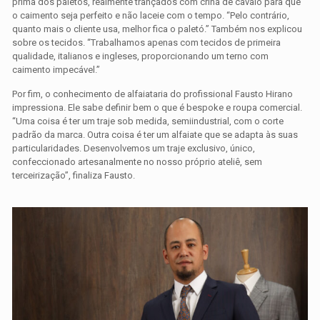
prima dos paletós, realmente trançados com crina de cavalo para que
o caimento seja perfeito e não laceie com o tempo. “Pelo contrário,
quanto mais o cliente usa, melhor fica o paletó.” Também nos explicou
sobre os tecidos. “Trabalhamos apenas com tecidos de primeira
qualidade, italianos e ingleses, proporcionando um terno com
caimento impecável.”
Por fim, o conhecimento de alfaiataria do profissional Fausto Hirano
impressiona. Ele sabe definir bem o que é bespoke e roupa comercial.
“Uma coisa é ter um traje sob medida, semiindustrial, com o corte
padrão da marca. Outra coisa é ter um alfaiate que se adapta às suas
particularidades. Desenvolvemos um traje exclusivo, único,
confeccionado artesanalmente no nosso próprio ateliê, sem
terceirização”, finaliza Fausto.