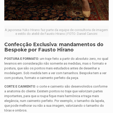
A japonesa Yuko Hirano faz parte da equipe de consultoria de imagem
e estilo do ateliê de Fausto Hirano | FOTO: Daniel Cancini
Confecção Exclusiva
:
mandamentos do
Bespoke por Fausto Hirano
POSTURA E FORMATO:
um traje feito a partir do absoluto zero, no qual
levamos em consideração não somente as medidas, mas o formato e
postura, que são os pontos mais estudados antes de desenhar a
modelagem. Sob medida tem a ver com tamanhos. Bespoke tem a ver
com postura, formato e caimento perfeito da peça.
CORTE E CAIMENTO
: o corte e caimento são desenvolvidos conforme
a anatomia do cliente. Existem pontos no traje que valorizam partes
importantes, para que a roupa fique mais harmônica e traga mais
elegância, num caimento perfeito. Por exemplo, o tamanho da lapela,
que pode melhorar ou não a sua imagem, valorizando o tamanho do
tórax e ombros.