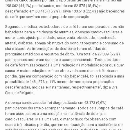
Mais de cinco xícaras por dia. O tipo usual de café era instantâneo em
198.062 (44,1%) participantes, moído em 82.575 (18,4%) e
descafeinado em 68.416 (15,2%). Havia 100.510 (22,4%) não bebedores
de café que serviram como grupo de comparação.
Segundo a médica, os bebedores de café foram comparados aos não
bebedores para a incidência de arritmias, doenças cardiovasculares e
morte, após ajuste para idade, sexo, etnia, obesidade, hipertensão
arterial, diabetes, apneia obstrutiva do sono, tabagismo e consumo de
chá e álcool. As informações de desfecho foram obtidas de
prontuários médicos e registros de óbito. “Um total de 27.809 (6,2%)
participantes morreram durante o acompanhamento. Todos os tipos
de café foram associados a uma redução na mortalidade por qualquer
causa. A maior redução de risco observada com duas a três xícaras
por dia, que em comparação com não beber café, foi associada a uma
probabilidade 14%, 27% e 11% menor de morte para preparações
descafeinadas, moídas e instantâneas, respectivamente”, diz a Dra.
Caroline Reigada.
A doença cardiovascular foi diagnosticada em 43.173 (9,6%)
participantes durante o acompanhamento. Todos os subtipos de café
foram associados a uma redução na incidência de doenças
cardiovasculares. Mais uma vez, o menor risco foi observado com
duas a três xícaras por dia, que em comparação com a abstinência de