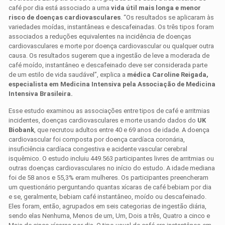
café por dia está associado a uma
vida útil mais longa e menor
risco de doenças cardiovasculares
. “Os resultados se aplicaram às
variedades moídas, instantâneas e descafeinadas. Os três tipos foram
associados a reduções equivalentes na incidência de doenças
cardiovasculares e morte por doença cardiovascular ou qualquer outra
causa. Os resultados sugerem que a ingestão de leve a moderada de
café moído, instantâneo e descafeinado deve ser considerada parte
de um estilo de vida saudável”, explica a
médica Caroline Reigada,
especialista em Medicina Intensiva pela Associação de Medicina
Intensiva Brasileira.
Esse estudo examinou as associações entre tipos de café e arritmias
incidentes, doenças cardiovasculares e morte usando dados do
UK
Biobank
, que recrutou adultos entre 40 e 69 anos de idade. A doença
cardiovascular foi composta por doença cardíaca coronária,
insuficiência cardíaca congestiva e acidente vascular cerebral
isquêmico. O estudo incluiu 449.563 participantes livres de arritmias ou
outras doenças cardiovasculares no início do estudo. A idade mediana
foi de 58 anos e 55,3% eram mulheres. Os participantes preencheram
um questionário perguntando quantas xícaras de café bebiam por dia
e se, geralmente, bebiam café instantâneo, moído ou descafeinado.
Eles foram, então, agrupados em seis categorias de ingestão diária,
sendo elas Nenhuma, Menos de um, Um, Dois a três, Quatro a cinco e