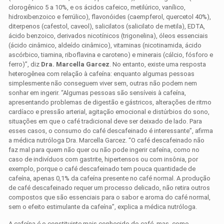
clorogênico 5 a 10%, e os ácidos cafeico, metilúrico, vanílico,
hidroxibenzoico e ferrúlico), flavonóides (caempferol, quercetol 40%),
diterpenos (cafestol, caveol), salicilatos (salicilato de metila), EDTA,
ácido benzoico, derivados nicotínicos (trigonelina), óleos essenciais
(ácido cinâmico, aldeído cinâmico), vitaminas (nicotinamida, ácido
ascórbico, tiamina, riboflavina e caroteno) e minerais (cálcio, fósforo e
ferro)”, diz
Dra. Marcella Garcez
. No entanto, existe uma resposta
heterogênea com relação à cafeína: enquanto algumas pessoas
simplesmente não conseguem viver sem, outras não podem nem
sonhar em ingerir. “Algumas pessoas são sensíveis à cafeína,
apresentando problemas de digestão e gástricos, alterações de ritmo
cardíaco e pressão arterial, agitação emocional e distúrbios do sono,
situações em que o café tradicional deve ser deixado de lado. Para
esses casos, o consumo do café descafeinado é interessante”, afirma
a médica nutróloga Dra. Marcella Garcez. “O café descafeinado não
faz mal para quem não quer ou não pode ingerir cafeína, como no
caso de indivíduos com gastrite, hipertensos ou com insônia, por
exemplo, porque o café descafeinado tem pouca quantidade de
cafeína, apenas 0,1% da cafeína presente no café normal. A produção
de café descafeinado requer um processo delicado, não retira outros
compostos que são essenciais para o sabor e aroma do café normal,
sem o efeito estimulante da cafeína”, explica a médica nutróloga.
A cafeína é o constituinte mais conhecido do café, mas, como