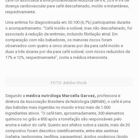
café foi associada a uma probabilidade reduzida de 6%, 20% e 9% de
doença cardiovascular para café descafeinado, moído e instantâneo,
respectivamente.
Uma arritmia foi diagnosticada em 30.100 (6,7%) participantes durante
o acompanhamento. “Café moído e solúvel, mas não descafeinado, foi
associado à redução de arritmias, incluindo fibrilação atrial. Em
comparação com não bebedores, os menores riscos foram
observados com quatro a cinco xícaras por dia para café moído e
duas a três xícaras por dia para café solúvel, com riscos reduzidos de
17% e 12%, respectivamente”, conta a médica intensivista.
FOTO: Adobe Stock
Segundo a
médica nutróloga Marcella Garcez,
professora e
diretora da Associação Brasileira de Nutrologia (ABRAN), o café é uma
das bebidas mais ingeridas no mundo e traz mais de 1.000
ingredientes ativos. “O café tem, aproximadamente, 300 elementos
químicos no grão e 850 após a torrefação são responsáveis pelo
aroma e sabor do café. Quanto aos efeitos sobre a saúde, mais de 20
compostos foram descritos cientificamente, entre eles xantinas
(cafeína, teobromina, teofilina, paraxantina), ácidos orgânicos (ácido