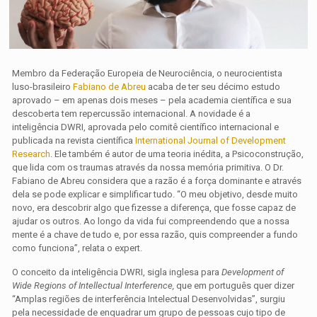
Membro da Federação Europeia de Neurociência, o neurocientista
luso-brasileiro
Fabiano de Abreu
acaba de ter seu décimo estudo
aprovado – em apenas dois meses – pela academia científica e sua
descoberta tem repercussão internacional. A novidade é a
inteligência DWRI, aprovada pelo comitê científico internacional e
publicada na revista científica
International Journal of Development
Research
. Ele também é autor de uma teoria inédita, a Psicoconstrução,
que lida com os traumas através da nossa memória primitiva. O Dr.
Fabiano de Abreu considera que a razão é a força dominante e através
dela se pode explicar e simplificar tudo. “O meu objetivo, desde muito
novo, era descobrir algo que fizesse a diferença, que fosse capaz de
ajudar os outros. Ao longo da vida fui compreendendo que a nossa
mente é a chave de tudo e, por essa razão, quis compreender a fundo
como funciona”, relata o expert.
O conceito da inteligência DWRI, sigla inglesa para
Development of
Wide Regions of Intellectual Interference,
que em português quer dizer
“Amplas regiões de interferência Intelectual Desenvolvidas”, surgiu
pela necessidade de enquadrar um grupo de pessoas cujo tipo de