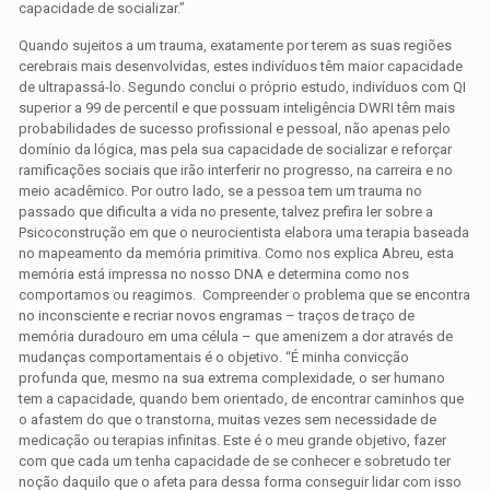
capacidade de socializar.”
Quando sujeitos a um trauma, exatamente por terem as suas regiões
cerebrais mais desenvolvidas, estes indivíduos têm maior capacidade
de ultrapassá-lo. Segundo conclui o próprio estudo, indivíduos com QI
superior a 99 de percentil e que possuam inteligência DWRI têm mais
probabilidades de sucesso profissional e pessoal, não apenas pelo
domínio da lógica, mas pela sua capacidade de socializar e reforçar
ramificações sociais que irão interferir no progresso, na carreira e no
meio acadêmico. Por outro lado, se a pessoa tem um trauma no
passado que dificulta a vida no presente, talvez prefira ler sobre a
Psicoconstrução em que o neurocientista elabora uma terapia baseada
no mapeamento da memória primitiva. Como nos explica Abreu, esta
memória está impressa no nosso DNA e determina como nos
comportamos ou reagimos. Compreender o problema que se encontra
no inconsciente e recriar novos engramas – traços de traço de
memória duradouro em uma célula – que amenizem a dor através de
mudanças comportamentais é o objetivo. “É minha convicção
profunda que, mesmo na sua extrema complexidade, o ser humano
tem a capacidade, quando bem orientado, de encontrar caminhos que
o afastem do que o transtorna, muitas vezes sem necessidade de
medicação ou terapias infinitas. Este é o meu grande objetivo, fazer
com que cada um tenha capacidade de se conhecer e sobretudo ter
noção daquilo que o afeta para dessa forma conseguir lidar com isso