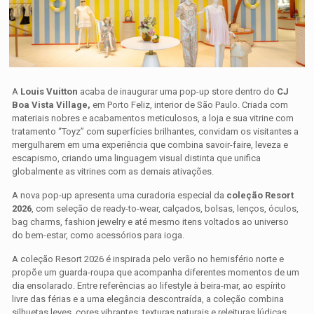
A
Louis Vuitton
acaba de inaugurar uma pop-up store dentro do
CJ
Boa Vista Village,
em Porto Feliz, interior de São Paulo. Criada com
materiais nobres e acabamentos meticulosos, a loja e sua vitrine com
tratamento “Toyz” com superfícies brilhantes, convidam os visitantes a
mergulharem em uma experiência que combina savoir-faire, leveza e
escapismo, criando uma linguagem visual distinta que unifica
globalmente as vitrines com as demais ativações.
A nova pop-up apresenta uma curadoria especial da
coleção Resort
2026
, com seleção de ready-to-wear, calçados, bolsas, lenços, óculos,
bag charms, fashion jewelry e até mesmo itens voltados ao universo
do bem-estar, como acessórios para ioga.
A coleção Resort 2026 é inspirada pelo verão no hemisfério norte e
propõe um guarda-roupa que acompanha diferentes momentos de um
dia ensolarado. Entre referências ao lifestyle à beira-mar, ao espírito
livre das férias e a uma elegância descontraída, a coleção combina
silhuetas leves, cores vibrantes, texturas naturais e releituras lúdicas