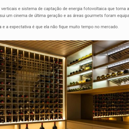
 verticais e sistema de captação de energia fotovoltaica que torna a
ossui um cinema de última geração e as áreas gourmets foram equip
s
e a expectativa é que ela não fique muito tempo no mercado.