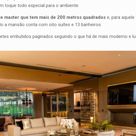
m toque todo especial para o ambiente.
te master que tem mais de 200 metros quadrados
e, para aquele
do a mansão conta com oito suítes e 13 banheiros.
etes embutidos paginados seguindo o que há de mais moderno e luxu