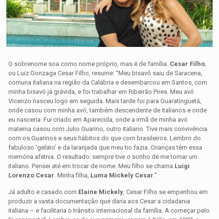
O sobrenome soa como nome próprio, mas é de família.
Cesar Filho
,
ou Luiz Gonzaga Cesar Filho, resume: “Meu bisavô saiu de Saracena,
comuna italiana na região da Calábria e desembarcou em Santos, com
minha bisavó já grávida, e foi trabalhar em Ribeirão Pires. Meu avô
Vicenzo nasceu logo em seguida. Mais tarde foi para Guaratinguetá,
onde casou com minha avó, também descendente de italianos e onde
eu nasceria. Fui criado em Aparecida, onde a irmã de minha avó
materna casou com Julio Guarino, outro italiano. Tive mais convivência
com os Guarinos e seus hábitos do que com brasileiros. Lembro do
fabuloso ‘gelato’ e da laranjada que meu tio fazia. Crianças têm essa
memória afetiva. O resultado: sempre tive o sonho de me tornar um
italiano. Pensei até em trocar de nome. Meu filho se chama
Luigi
Lorenzo Cesar
. Minha filha,
Luma Mickely Cesar
.”
Já adulto e casado com
Elaine Mickely
, Cesar Filho se empenhou em
produzir a vasta documentação que daria aos Cesar a cidadania
italiana – e facilitaria o trânsito internacional da família. A começar pelo