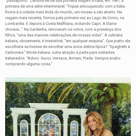
“passaporto”. Lembra-se de sua primeira viagem à Itália, em 1987, a
primeira de uma série interminável. “Fiquei enlouquecido com a Itália.
Roma é a cidade mais linda do mundo, um museu a céu aberto. Na
viagem mais recente, fomos pela primeira vez ao Lago de Como, na
Lombardia. E depois à Costa Malfitana, incluindo Capri. A Elaine
chorava…” Na Sardenha, renovaram os votos, com a presença dos
filhos, “uma das maiores celebrações de nossas vidas”. A culinária
italiana, obviamente, é irresistível, “em qualquer esquina”. Que piatto ele
escolheria se tivesse de escolher uma única delícia típica? “Spaghetti à
Carbonara.” Moda italiana: outra atração à parte para visitantes
italianados. “Adoro: Gucci, Versace, Armani, Prada. Sempre acabo
comprando alguma coisa.”