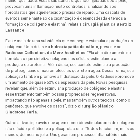
melhor qualidade. Essas substâncias, quando injetadas sob a pele,
provocam uma inflamação muito controlada, sinalizando aos
fibroblastos que aquele tecido precisa de reparo. Uma cascata de
eventos semelhante ao da cicatrização é desencadeada e temos a
formação de colágeno e elastina”, relata a
cirurgiã plástica Beatriz
Lassance
.
Existe mais de uma substância que consegue estimular a produção do
colágeno. Uma delas é a
hidroxiapatita de cálcio
, presente no
Radiesse Collection, da Merz Aesthetics
. “Ela atua diretamente no
fibroblasto que sintetiza colágeno nas células, estimulando a
produção da proteína. Além disso, seu contato estimula a produção
de proteoglicanos, macromoléculas que retêm água. Dessa forma, sua
aplicação também promove a hidratação da pele. O Radiesse promove
um aumento de quase 50% da espessura da pele. Novas pesquisas
revelam que, além de estimular a produção de colágeno e elastina,
esse tratamento também possui propriedades regenerativas,
impactando não apenas a pele, mas também outros tecidos, como o
periósteo, que envolve os ossos”, diz o
cirurgião plástico
Gladstone Faria
.
Outros ativos injetáveis que agem como bioestimuladores de colágeno
são o ácido polilático e a policaprolactona. “Todos funcionam, mais ou
menos, do mesmo jeito. Uns geram um processo inflamatório mais