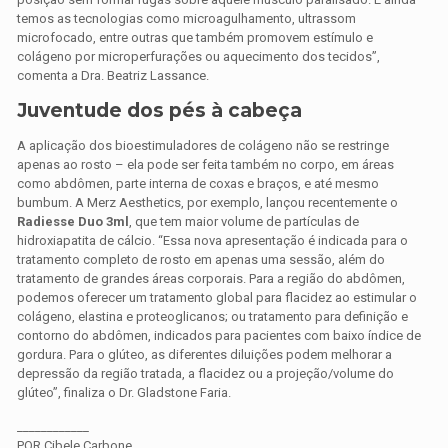
temos as tecnologias como microagulhamento, ultrassom
microfocado, entre outras que também promovem estímulo e
colágeno por microperfurações ou aquecimento dos tecidos”,
comenta a Dra. Beatriz Lassance.
Juventude dos pés à cabeça
A aplicação dos bioestimuladores de colágeno não se restringe
apenas ao rosto – ela pode ser feita também no corpo, em áreas
como abdômen, parte interna de coxas e braços, e até mesmo
bumbum. A Merz Aesthetics, por exemplo, lançou recentemente o
Radiesse Duo 3ml
, que tem maior volume de partículas de
hidroxiapatita de cálcio. “Essa nova apresentação é indicada para o
tratamento completo de rosto em apenas uma sessão, além do
tratamento de grandes áreas corporais. Para a região do abdômen,
podemos oferecer um tratamento global para flacidez ao estimular o
colágeno, elastina e proteoglicanos; ou tratamento para definição e
contorno do abdômen, indicados para pacientes com baixo índice de
gordura. Para o glúteo, as diferentes diluições podem melhorar a
depressão da região tratada, a flacidez ou a projeção/volume do
glúteo”, finaliza o Dr. Gladstone Faria.
____________
POR Cibele Carbone