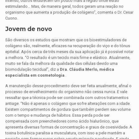
intenso, outros endurecem um pouco mais a região onde estão
estimulando… Mas, de maneira geral, todos geram uma reação no
organismo que aumenta a produção de colágeno”, comenta o Dr. Cesar
Cuono.
Jovem de novo
São diversos os estudos que mostram que os bioestimuladores de
colágeno são, realmente, eficazes na recuperação do viço e do tônus
epitelial. Após cerca de três meses da sua aplicação já é possível notar
a melhora. “O resultado é um tecido mais firme e elástico. Atualmente,
muito se fala da melhora da qualidade das células devido uma
biomodulação tecidual”, diz a
Dra. Cláudia Merlo, médica
especialista em cosmetologia
.
A manutenção desse procedimento deve ser feita anualmente, afinal o
processo de envelhecimento do organismo não cessa nunca. E vale
ressaltar que a técnica pode ser combinada com outros tratamentos
antiage. “Não é apenas o colágeno que sofre alterações com a idade.
Existem compartimentos de gordura que também perdem seu volume
com o tempo e mudança de hábitos. Essa perda pode ser
compensada com preenchedores como ácido hialurônico, que
apresenta diversas formas de concentração e graus de coesividade. A
toxina botulínica paralisa a musculatura, com isso a pele mantém a
posição sem formar rugas sobre aquele músculo paralisado. E ainda