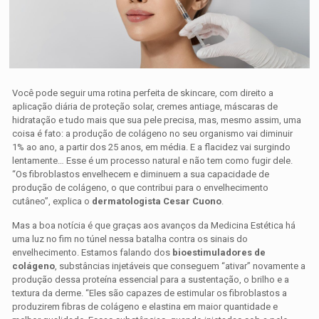
Você pode seguir uma rotina perfeita de skincare, com direito a
aplicação diária de proteção solar, cremes antiage, máscaras de
hidratação e tudo mais que sua pele precisa, mas, mesmo assim, uma
coisa é fato: a produção de colágeno no seu organismo vai diminuir
1% ao ano, a partir dos 25 anos, em média. E a flacidez vai surgindo
lentamente… Esse é um processo natural e não tem como fugir dele.
“Os fibroblastos envelhecem e diminuem a sua capacidade de
produção de colágeno, o que contribui para o envelhecimento
cutâneo”, explica o
dermatologista Cesar Cuono
.
Mas a boa notícia é que graças aos avanços da Medicina Estética há
uma luz no fim no túnel nessa batalha contra os sinais do
envelhecimento. Estamos falando dos
bioestimuladores de
colágeno
, substâncias injetáveis que conseguem “ativar” novamente a
produção dessa proteína essencial para a sustentação, o brilho e a
textura da derme. “Eles são capazes de estimular os fibroblastos a
produzirem fibras de colágeno e elastina em maior quantidade e