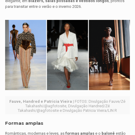
elegante, em
blazers, saias plissadas e vestidos longos
, prontos
para transitar entre o verão e o inverno 2026.
Fauve, Handred e Patricia Vieira
| FOTOS: Divulgação Fauve/Zé
Takahashi/@agfotosite, Divulgação Handred/Zé
Takahashi/@agfotosite e Divulgação Patricia Vieira/LIN R
Formas amplas
Românticas, modernas e leves, as
formas amplas
e o
balonê
estão