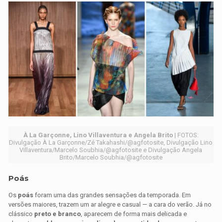
À La Garçonne, Lino Villaventura e Angela Brito
| FOTOS:
Divulgação À La Garçonne/Zé Takahashi/@agfotosite, Divulgação Lino
Villaventura/Marcelo Soubhia/@agfotosite e Divulgação Angela
Brito/Marcelo Soubhia/@agfotosite
Poás
Os
poás
foram uma das grandes sensações da temporada. Em
versões maiores, trazem um ar alegre e casual — a cara do verão. Já no
clássico
preto e branco
, aparecem de forma mais delicada e