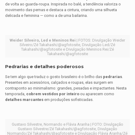
de volta ao guarda-roupa. Inspirada no balé, a tendência valoriza o
movimento das pernas e destaca a cintura, criando uma silhueta
delicada e feminina — como a de uma bailarina.
Weider Silveiro, Led e Meninos Rei
| FOTOS: Divulgação Weider
Silveiro/Zé Takahashi/@agfotosite, Divulgação Led/Zé
Takahashi/@agfotosite e Divulgação Meninos Rei/Zé
Takahashi/@agfotosite
Pedrarias e detalhes poderosos
Se tem algo que traduz o gosto brasileiro é o brilho das
pedrarias
.
Presentes em acessórios, calçados e roupas, elas surgem em
contraponto ao minimalismo: grandes, pesadas e impactantes. Nesta
temporada,
cobrem vestidos por inteiro
ou aparecem como
detalhes marcantes
em produções sofisticadas.
Gustavo Silvestre, Normando e Flávia Aranha | FOTO: Divulgação
Gustavo Silvestre/Zé Takahashi/@agfotosite, Divulgação
Normando/Zé Takahashi/@agfotosite e Divulgação Flávia Aranha/Zé