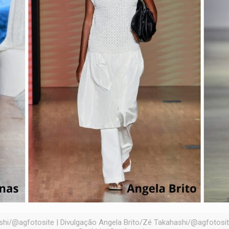
hi/@agfotosite | Divulgação Angela Brito/Zé Takahashi/@agfotosit