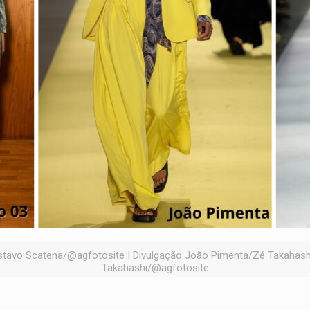
avo Scatena/@agfotosite | Divulgação João Pimenta/Zé Takahashi /
Takahashi/@agfotosite