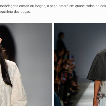
 modelagens curtas ou longas, a peça estará em quase todas as c
uilíbrio das peças.