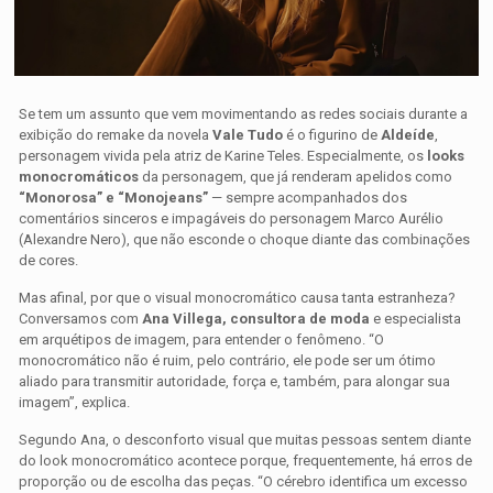
Se tem um assunto que vem movimentando as redes sociais durante a
exibição do remake da novela
Vale Tudo
é o figurino de
Aldeíde
,
personagem vivida pela atriz de Karine Teles. Especialmente, os
looks
monocromáticos
da personagem, que já renderam apelidos como
“Monorosa” e “Monojeans”
— sempre acompanhados dos
comentários sinceros e impagáveis do personagem Marco Aurélio
(Alexandre Nero), que não esconde o choque diante das combinações
de cores.
Mas afinal, por que o visual monocromático causa tanta estranheza?
Conversamos com
Ana Villega, consultora de moda
e especialista
em arquétipos de imagem, para entender o fenômeno. “O
monocromático não é ruim, pelo contrário, ele pode ser um ótimo
aliado para transmitir autoridade, força e, também, para alongar sua
imagem”, explica.
Segundo Ana, o desconforto visual que muitas pessoas sentem diante
do look monocromático acontece porque, frequentemente, há erros de
proporção ou de escolha das peças. “O cérebro identifica um excesso