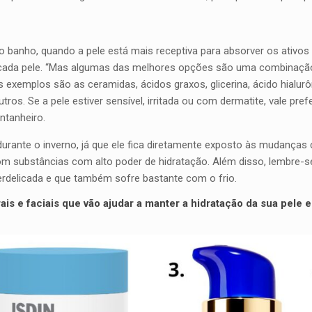
 o banho, quando a pele está mais receptiva para absorver os ativos
 cada pele. “Mas algumas das melhores opções são uma combinação 
 exemplos são as ceramidas, ácidos graxos, glicerina, ácido hialurôn
ros. Se a pele estiver sensível, irritada ou com dermatite, vale pr
ntanheiro.
urante o inverno, já que ele fica diretamente exposto às mudanças c
 substâncias com alto poder de hidratação. Além disso, lembre-se de
erdelicada e que também sofre bastante com o frio.
is e faciais que vão ajudar a manter a hidratação da sua pele e