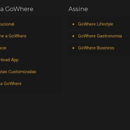
 a GoWhere
Assine
tucional
GoWhere Lifestyle
ne a GoWhere
GoWhere Gastronomia
cie
GoWhere Business
nload App
stas Customizadas
 a GoWhere