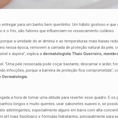
e entregar para um banho bem quentinho. Um hábito gostoso e que a
 e o frio, são fatores que influenciam no ressecamento cutâneo.
da porque a umidade do ar diminui e as temperaturas mais baixas red
ns nessa época, removem a camada de proteção natural da pele, 
ível e áspera”, explica a
dermatologista Thais Guerreiro, membro
vel. “Uma pele ressecada pode coçar bastante, descamar e arder, for
cendo infecções, porque a barreira de proteção fica comprometida”,
e Dermatologia.
ada a hora de tomar uma atitude para reverter esse quadro. E os p
r banhos longos e muito quentes, usar sabonetes suaves e, se possí
uito adstringentes, especialmente alguns em barra com alta conce
m pH mais fisiológico e fórmulas hidratantes, principalmente para 