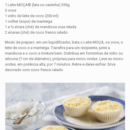
1 Leite MOÇA® (lata ou caixinha) 395g
3 ovos
1 vidro de leite de coco (200 ml)
1 colher (sopa) de manteiga
1 e ½ xícara (chá) de mandioca crua ralada
2 xícaras (chá) de coco fresco ralado
Modo de preparo: em um liquidificador, bata o Leite MOÇA, os ovos, o
leite de coco e a manteiga. Transfira para um recipiente, junte a
mandioca e o coco e misture bem. Distribua em forminhas de vidro ou
silicone (7 cm de diâmetro), próprias para micro-ondas. Leve ao micro-
ondas, em potência alta, por 7 minutos. Retire e deixe esfriar. Sirva
decorado com coco fresco ralado.