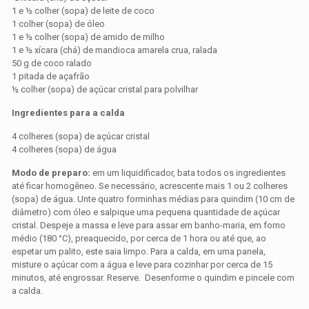
1 e ½ colher (sopa) de leite de coco
1 colher (sopa) de óleo
1 e ½ colher (sopa) de amido de milho
1 e ½ xícara (chá) de mandioca amarela crua, ralada
50 g de coco ralado
1 pitada de açafrão
½ colher (sopa) de açúcar cristal para polvilhar
Ingredientes para a calda
4 colheres (sopa) de açúcar cristal
4 colheres (sopa) de água
Modo de preparo:
em um liquidificador, bata todos os ingredientes
até ficar homogêneo. Se necessário, acrescente mais 1 ou 2 colheres
(sopa) de água. Unte quatro forminhas médias para quindim (10 cm de
diâmetro) com óleo e salpique uma pequena quantidade de açúcar
cristal. Despeje a massa e leve para assar em banho-maria, em forno
médio (180 °C), preaquecido, por cerca de 1 hora ou até que, ao
espetar um palito, este saia limpo. Para a calda, em uma panela,
misture o açúcar com a água e leve para cozinhar por cerca de 15
minutos, até engrossar. Reserve. Desenforme o quindim e pincele com
a calda.