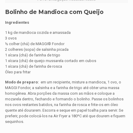
Bolinho de Mandioca com Queijo
Ingredientes
1 kg de mandioca cozida e amassada
3 ovos
½ colher (chá) de MAGGI® Fondor
2 colheres (sopa) de salsinha picada
1 xícara (chá) de farinha de trigo
1 xícara (chá) de queijo mussarela cortado em cubos
1 xícara (chá) de farinha de rosca
Óleo para fritar
Modo de preparo:
em um recipiente, misture a mandioca, 1 ovo, o
MAGGI Fondor, a salsinha e a farinha de trigo até obter uma massa
homogênea. Abra porções da massa com as mãos e coloque a
mozarela dentro, fechando e formando o bolinho. Passe os bolinhos
nos ovos restantes batidos, na farinha de rosca e frite-os em óleo
quente até dourarem. Escorra e seque em papel toalha para servir. Se
preferir, pode colocá-los na Air Fryer a 180ºC até que dourem e fiquem
sequinhos.