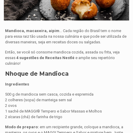
Mandioca, macaxeira, aipim
… Cada região do Brasil tem o nome
para essa raiz tão usada na nossa culinária e que pode ser utilizada de
diversas maneiras, seja em receitas doces ou salgadas.
Então, se você só consome mandioca cozida, assada ou frita, veja
essas
4 sugestões de Receitas Nestlé
e amplie seu repertório
culinário!
Nhoque de Mandioca
Ingredientes
500 g de mandioca sem casca, cozida e espremida
2 colheres (sopa) de manteiga sem sal
2 ovos
1 sachê de MAGGI® Tempero e Sabor Massas e Molhos
2 xícaras (chá) de farinha de trigo
Modo de preparo:
em um recipiente grande, coloque a mandioca, a
manteiga, os ovos e o MAGGI Tempero e Sabor e misture bem. Junte,