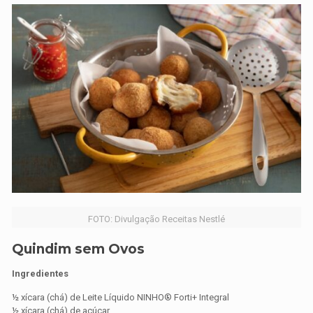
FOTO: Divulgação Receitas Nestlé
Quindim sem Ovos
Ingredientes
½ xícara (chá) de Leite Líquido NINHO® Forti+ Integral
½ xícara (chá) de açúcar