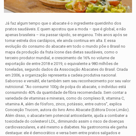
Já faz algum tempo que o abacate é o ingrediente queridinho dos
pratos saudáveis. E quem apostou que a moda – que é global, e não
apenas brasileira – iria passar rápido, se enganou. Três anos após se
tornar estrela dos cardápios, ele ainda continua em alta. E essa
evolução do consumo do abacate em todo o mundo põe o Brasil no
mapa da produção da fruta ícone das dietas saudáveis, como o
terceiro produtor mundial, e crescimento de 16% no volume de
exportação de entre 2018 e 2019, o equivalente a 980 milhões de
toneladas, segundo dados da Associação Abacates do Brasil. Criada
em 2006, a organização representa a cadeia produtiva nacional.
Saboroso e versátil, ele também sem seu reconhecimento por seu valor
nutricional. “Ao consumir 100g de polpa do abacate, o indivíduo está
consumindo 40% da quantidade de fibra recomendada. Sem contar a
variedade de vitaminas e minerais, como do complexo B, vitamina C,
vitamina A, além de fósforo, zinco, potássio, entre outros”, explica
Conceição Trucom, autora do livro Amo Abacate (Editora Doce Limão).
Além disso, o abacate tem potencial antioxidante, ajuda a combater a
toxicidade do colesterol LDL, diminuindo assim o risco de doenças
cardiovasculares, e até mesmo a diabetes. Na gastronomia ele ganha
destaque: ele é democrático e versa bem entre pratos salgados e