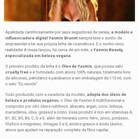
Apelidada carinhosamente por seus seguidores de sereia,
a modelo e
influenciadora digital Yasmin Brunet
sempre teve o sonho de
empreender e ter sua própria linha de cosméticos. E o sonho virou
realidade! A musa lançou, há cerca de um mês, a
Yasmin Beauty,
especializada em beleza vegana
.
O primeiro produto da linha é o
Óleo de Yasmin
, que possui selo
cruelty free
e é formulado com ativos 100% naturais, totalmente livre
de silicones, petrolatos e parabenos e em embalagem de 115 ml, com
o selo “Eu reciclo”.
Todo produzido com a curadoria da modelo,
adepta dos óleos de
beleza e produtos veganos
, o Óleo de Yasmin é multifuncional e
composto por oito óleos nutritivos: abacate, argan, coco, linhaça,
macadâmia, oliva, girassol e rícino. Esse produto é rico em vitaminas A,
B1, B2, B5, B6, C, D e E, além de minerais como ferro, zinco, potássio,
fósforo e magnésio, ômegas 3 e 6, ácidos graxos e ácido láurico,
ativos que ajudam na reparação completa da fibra capilar.