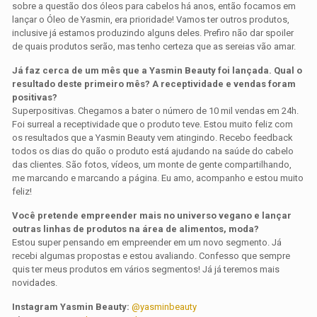
sobre a questão dos óleos para cabelos há anos, então focamos em
lançar o Óleo de Yasmin, era prioridade! Vamos ter outros produtos,
inclusive já estamos produzindo alguns deles. Prefiro não dar spoiler
de quais produtos serão, mas tenho certeza que as sereias vão amar.
Já faz cerca de um mês que a Yasmin Beauty foi lançada. Qual o
resultado deste primeiro mês? A receptividade e vendas foram
positivas?
Superpositivas. Chegamos a bater o número de 10 mil vendas em 24h.
Foi surreal a receptividade que o produto teve. Estou muito feliz com
os resultados que a Yasmin Beauty vem atingindo. Recebo feedback
todos os dias do quão o produto está ajudando na saúde do cabelo
das clientes. São fotos, vídeos, um monte de gente compartilhando,
me marcando e marcando a página. Eu amo, acompanho e estou muito
feliz!
Você pretende empreender mais no universo vegano e lançar
outras linhas de produtos na área de alimentos, moda?
Estou super pensando em empreender em um novo segmento. Já
recebi algumas propostas e estou avaliando. Confesso que sempre
quis ter meus produtos em vários segmentos! Já já teremos mais
novidades.
Instagram Yasmin Beauty:
@yasminbeauty