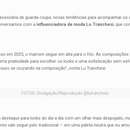
ecessária de guarda-roupa: novas tendências para acompanhar os 
 conversamos com a
influenciadora de moda Lu Tranchesi
, que co
sso em 2025, o marrom segue em alta para o frio. As composições
ta praticidade para escolher os looks e uma sofisticação sem esfo
 couro se cruzando na composição”, conta Lu Tranchesi.
FOTOS: Divulgação/Reprodução @lutranchesi
a destaque para looks do dia a dia com um olhar mais despojado, ma
ores vale seguir pelo tradicional — em uma paleta neutra que eu am