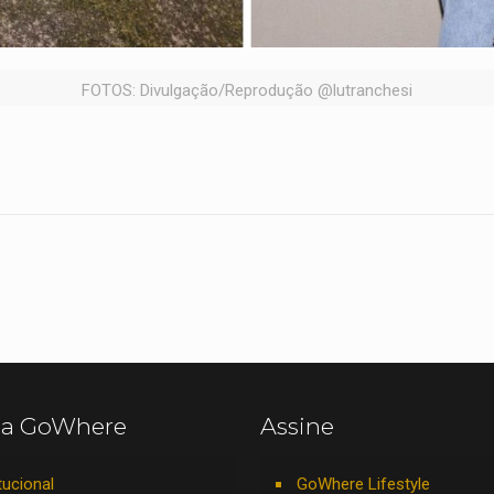
FOTOS: Divulgação/Reprodução @lutranchesi
 a GoWhere
Assine
tucional
GoWhere Lifestyle