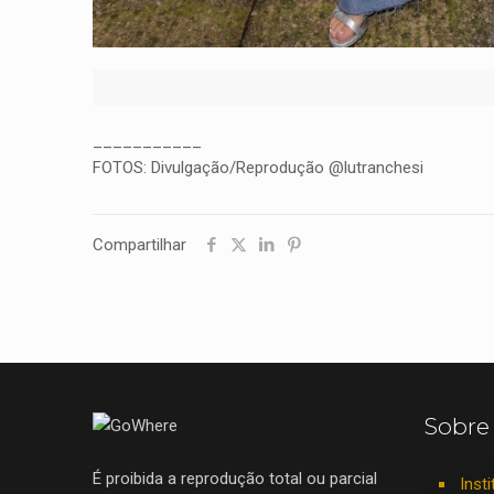
___________
FOTOS: Divulgação/Reprodução @lutranchesi
Compartilhar
Sobre
É proibida a reprodução total ou parcial
Insti