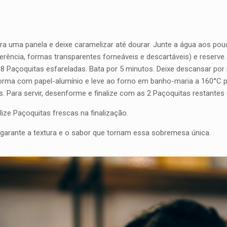
ara uma panela e deixe caramelizar até dourar. Junte a água aos po
ncia, formas transparentes forneáveis e descartáveis) e reserve. Par
8 Paçoquitas esfareladas. Bata por 5 minutos. Deixe descansar por
 forma com papel-alumínio e leve ao forno em banho-maria a 160°C 
as. Para servir, desenforme e finalize com as 2 Paçoquitas restantes
ize Paçoquitas frescas na finalização.
arante a textura e o sabor que tornam essa sobremesa única.