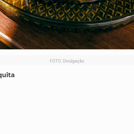
FOTO: Divulgação
uita