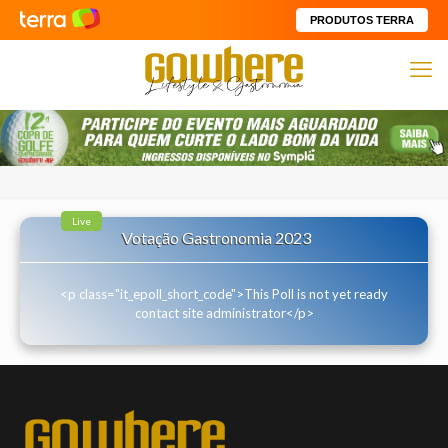
PRODUTOS TERRA
Live
Votação Gastronomia 2023
<p class="it_epoll_short_code">This Poll is not yet ready
contact site administrator</p>