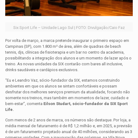
Six Sport Life – Unidade Lago Sul | FOTO: Divulgação/Caio Faz
Por volta de março, a marca pretende inaugurar o primeiro espaço em
Campinas (SP), com 1.800 m² de área, além de quadras de beach
tennis, djs, clínicas de fisioterapia e um bar no centro da academia,
possibilitando a integração dos alunos e um momento de lazer após o
treino. As novas unidades da SIX contarão com bares all inclusive,
drinks saudáveis e cardápios exclusivos.
“Eu e Leandro Vaz, sócio-fundador da SIX, estamos construindo
ambientes em que os alunos se sintam confortáveis e possam
desfrutar dos melhores serviços premium da atualidade, focando não
somente nos treinos, mas também em momentos de lazer, cuidado e
bem-estar”, comenta
Eilson Studart, sócio-fundador da SIX Sport
Life.
Com menos de 2 anos de marca, os números são destaque. Por loja, a
média mensal de faturamento é de R$ 1,2 milhão e, em 2025, a previsão
é de um faturamento projetado anual de 40 milhões, considerando as 3
primeiras unidades. Com a inauguração das próximas, na Vila Nova