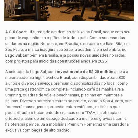
A
SIX Sport Life
, rede de academias de luxo no Brasil, segue com seu
plano de expansão em regiões de todo o país. Com o sucesso das
unidades na região Noroeste, em Brasília, e no bairro do Itaim Bibi, em
São Paulo, a marca inaugura sua terceira academia em setembro, no
Lago Sul, também em Brasília, e já possui novas unidades no radar,
com projetos para início das construções ainda em 2025.
A unidade do Lago Sul, com
investimento de R$ 20 milhões
, será a
maior academia high ticket do Brasil, com disponibilidade para 800
alunos e diversos serviços premium disponibilizados no local, como
uma praça gastronômica completa, incluindo café da manhã, Praia
Spinning, quadras de vôlei e beach tennis, piscinas em mármore e
saunas. Diversos parceiros entram no projeto, como o Spa Aurora, que
fornecerá massagens e procedimentos estéticos, e clínicas que
possibilitarão o tratamento de crianças com TDAH, fisioterapia e
ortopedia, além de um espaço dedicado a mulheres grávidas com a
fisioterapia pélvica. Já a mobiliária Premium Home traz uma curadoria
exclusiva com peças de alto padrão.