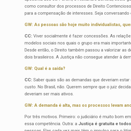
como consultor dos processos de Direito Contencioso.
para a compensação de interesses. Seja conversando 
GW: As pessoas são hoje muito individualistas, que
CC:
Viver socialmente é fazer concessões. As relações 
modelos sociais nos quais o grupo era mais importante 
Desde então, o Direito também passou a valorizar as 
dois brasileiros. A Justiça não consegue atender à de
GW: Qual é a saída?
CC:
Saber quais são as demandas que deveriam estar r
custo. No Brasil, não. Querem sempre que o juiz decid
deveriam ser mais ativos.
GW: A demanda é alta, mas os processos levam anos
Por três motivos. Primeiro: o judiciário é muito bom em
essa competência. Outra: a
Justiça é gratuita e tod
pessoas. Elas cada vez mais têm o impulso para o lit