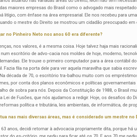
anos atuando nas variadas áreas do Direito, Mori não tem necessar
 das maiores empresas do Brasil como o advogado mais respeitado 
há litígio, com ênfase na área empresarial. Ele nos recebeu para um
 quando o mestre do Direito se mostrou um cidadão preocupado em c
r no Pinheiro Neto nos anos 60 era diferente?
nças, nos valores, é a mesma coisa. Hoje talvez haja mais racionalida
num escritório de advo-cacia nos moldes de hoje, moderno, tecnoló
demandas. Ele trouxe o primeiro computador para a área contábil do
il. Fazia fila na porta dele para ver aquela maravilha que sabia esc
Na década de 70, o escritório tra-balhou muito com os empréstimos
mes, por conta dos planos econômicos e políticas governamentais 
lho de sobra para nós. Depois da Constituição de 1988, o Brasil m
 a Lei de Fusões, que nós ajudamos a redigir. Hoje, os desafios do
reformas política e tributária, leis ambientais, de informática, de pro
atua nas mais diversas áreas, mas é considerado um mestre no 
 63 anos, decidi retornar à advocacia propriamente dita, porque há u
tor do es-critório, me pediu para ficar até os 70. E aos 70 me pediu