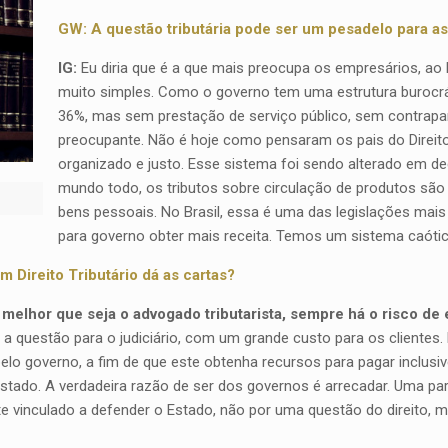
GW: A questão tributária pode ser um pesadelo para as
IG:
Eu diria que é a que mais preocupa os empresários, ao 
muito simples. Como o governo tem uma estrutura burocrá
36%, mas sem prestação de serviço público, sem contrapar
preocupante. Não é hoje como pensaram os pais do Direito 
organizado e justo. Esse sistema foi sendo alterado em d
mundo todo, os tributos sobre circulação de produtos são
bens pessoais. No Brasil, essa é uma das legislações ma
para governo obter mais receita. Temos um sistema caótic
 Direito Tributário dá as cartas?
 melhor que seja o advogado tributarista, sempre há o risco de 
r a questão para o judiciário, com um grande custo para os clientes.
pelo governo, a fim de que este obtenha recursos para pagar inclusi
Estado. A verdadeira razão de ser dos governos é arrecadar. Uma par
te vinculado a defender o Estado, não por uma questão do direito, ma