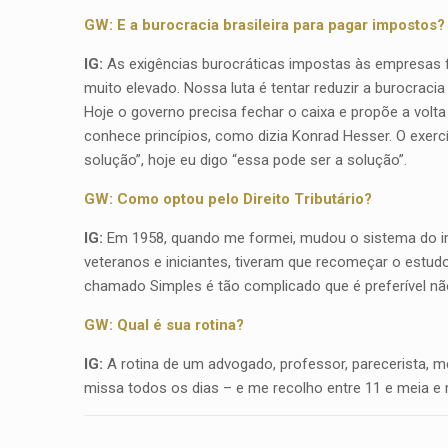
GW: E a burocracia brasileira para pagar impostos?
IG:
As exigências burocráticas impostas às empresas f
muito elevado. Nossa luta é tentar reduzir a burocrac
Hoje o governo precisa fechar o caixa e propõe a volt
conhece princípios, como dizia Konrad Hesser. O exercíc
solução”, hoje eu digo “essa pode ser a solução”.
GW: Como optou pelo Direito Tributário?
IG:
Em 1958, quando me formei, mudou o sistema do imp
veteranos e iniciantes, tiveram que recomeçar o estudo
chamado Simples é tão complicado que é preferível não
GW: Qual é sua rotina?
IG:
A rotina de um advogado, professor, parecerista, m
missa todos os dias – e me recolho entre 11 e meia e 