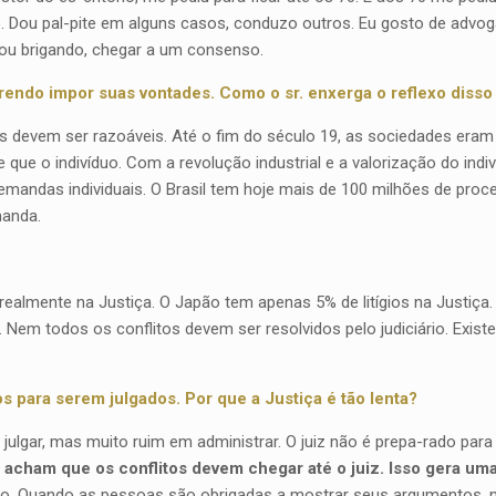
 Dou pal-pite em alguns casos, conduzo outros. Eu gosto de advoga
ou brigando, chegar a um consenso.
rendo impor suas vontades. Como o sr. enxerga o reflexo disso 
devem ser razoáveis. Até o fim do século 19, as sociedades eram re
que o indivíduo. Com a revolução industrial e a valorização do indi
demandas individuais. O Brasil tem hoje mais de 100 milhões de pr
manda.
ealmente na Justiça. O Japão tem apenas 5% de litígios na Justiça
a. Nem todos os conflitos devem ser resolvidos pelo judiciário. Ex
 para serem julgados. Por que a Justiça é tão lenta?
 julgar, mas muito ruim em administrar. O juiz não é prepa-rado para
os acham que os conflitos devem chegar até o juiz. Isso gera u
ígio. Quando as pessoas são obrigadas a mostrar seus argumentos, 