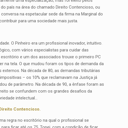
iamente uma especialização, mas foi eleito pelos
do país na área do chamado Direito Contencioso, ou
a conversa na espetacular sede da firma na Marginal do
ontribuir para uma sociedade mais justa.
de. O Pinheiro era um profissional inovador, intuitivo.
gico, com vários especialistas para cuidar das
 escritório e um dos associados trouxe o primeiro PC
rever na tela. O que mudou foram os tipos de demanda da
 externos. Na década de 80, as demandas tributárias
impositivas – os 10% que reclamavam na Justiça já
udou de parâmetro. Na década de 90, a ênfase foram as
 Direito se confundem com os grandes desafios da
priedade intelectual…
Direito Contencioso.
ma regra no escritório na qual o profissional se
 para ficar até os 75. Topei, com a condição de ficar