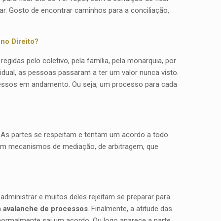
r. Gosto de encontrar caminhos para a conciliação,
no Direito?
gidas pelo coletivo, pela família, pela monarquia, por
vidual, as pessoas passaram a ter um valor nunca visto.
ocessos em andamento. Ou seja, um processo para cada
. As partes se respeitam e tentam um acordo a todo
istem mecanismos de mediação, de arbitragem, que
 administrar e muitos deles rejeitam se preparar para
ma avalanche de processos
. Finalmente, a atitude das
normalmente sai um acordo. Ou logo aparece a parte