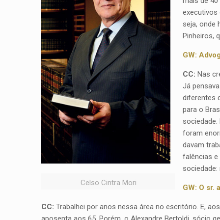
mais de 40 
executivos
seja, onde 
Pinheiros,
GW: Advoga
CC:
Nas cre
Já pensava 
diferentes 
para o Bras
sociedade. 
foram enor
davam traba
falências e
sociedade: 
Celso Cintra Mori
GW: O sr. 
CC:
Trabalhei por anos nessa área no escritório. E, aos
aposenta aos 65. Porém, o Alexandre Bertoldi, sócio ges