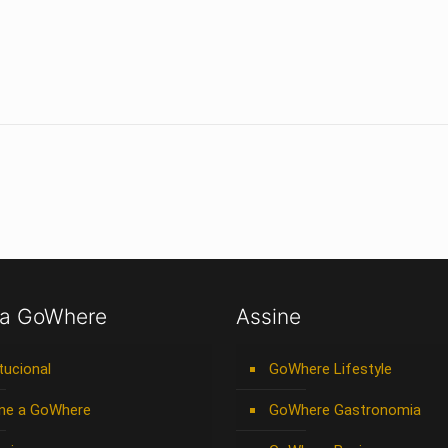
 a GoWhere
Assine
itucional
GoWhere Lifestyle
ne a GoWhere
GoWhere Gastronomia