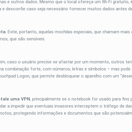
has e outros dados. Mesmo que o local ofereça um Wi-Fi gratuito,
ta e desconfie caso seja necessário fornecer muitos dados antes d
eta
. Evite, portanto, aquelas mochilas especiais, que chamam mai
nos, que são sensíveis.
sim, caso o usuário precise se afastar por um momento, outros terã
ma combinação forte, com números, letras e símbolos – mas pode se
ouchpad Logon, que permite desbloquear o aparelho com um “desen
stale uma VPN
, principalmente se o notebook for usado para fins 
udar a impedir que eventuais invasores interceptem o tráfego de da
motos, protegendo informações e documentos que são potencialme