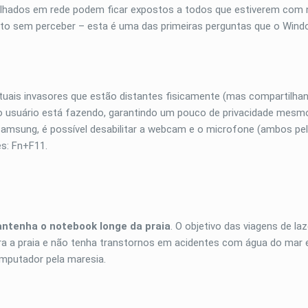
ilhados em rede podem ficar expostos a todos que estiverem co
nto sem perceber – esta é uma das primeiras perguntas que o Win
ntuais invasores que estão distantes fisicamente (mas compartilha
 o usuário está fazendo, garantindo um pouco de privacidade mes
 Samsung, é possível desabilitar a webcam e o microfone (ambos pe
s: Fn+F11.
ntenha o notebook longe da praia
. O objetivo das viagens de laz
ra a praia e não tenha transtornos em acidentes com água do mar e 
mputador pela maresia.