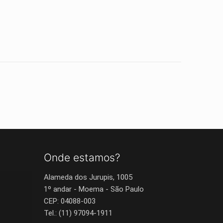
Onde estamos?
Alameda dos Jurupis, 1005
1º andar - Moema - São Paulo
CEP: 04088-003
Tel.: (11) 97094-1911