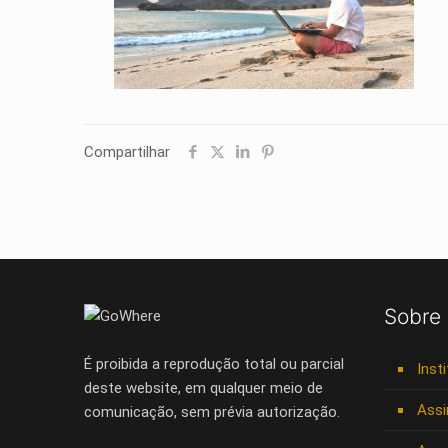
Compartilhar
Sobre
É proibida a reprodução total ou parcial
Inst
deste website, em qualquer meio de
Assi
comunicação, sem prévia autorização.