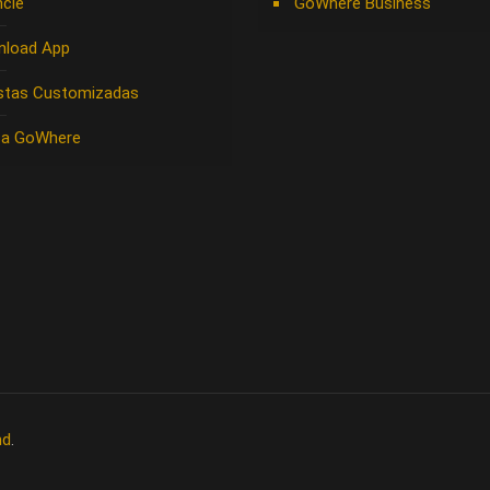
cie
GoWhere Business
nload App
stas Customizadas
 a GoWhere
nd
.