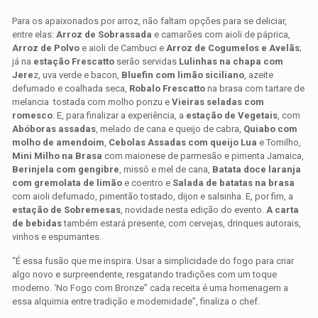
Para os apaixonados por arroz, não faltam opções para se deliciar,
entre elas:
Arroz de Sobrassada
e camarões com aioli de páprica,
Arroz de Polvo
e aioli de Cambuci e
Arroz de Cogumelos e Avelãs
;
já na
estação Frescatto
serão servidas
Lulinhas na chapa com
Jere
z, uva verde e bacon,
Bluefin com limão siciliano
, azeite
defumado e coalhada seca,
Robalo Frescatto
na brasa com tartare de
melancia tostada com molho ponzu e
Vieiras seladas com
romesco
. E, para finalizar a experiência, a
estação de Vegetais
, com
Abóboras assadas
, melado de cana e queijo de cabra,
Quiabo com
molho de amendoim
,
Cebolas Assadas com queijo Lua
e Tomilho,
Mini Milho na Brasa
com maionese de parmesão e pimenta Jamaica,
Berinjela com gengibre
, missô e mel de cana,
Batata doce laranja
com gremolata de limão
e coentro e
Salada de batatas na brasa
com aioli defumado, pimentão tostado, dijon e salsinha. E, por fim, a
estação de Sobremesas
, novidade nesta edição do evento.
A carta
de bebidas
também estará presente, com cervejas, drinques autorais,
vinhos e espumantes.
“É essa fusão que me inspira. Usar a simplicidade do fogo para criar
algo novo e surpreendente, resgatando tradições com um toque
moderno. ‘No Fogo com Bronze” cada receita é uma homenagem a
essa alquimia entre tradição e modernidade”, finaliza o chef.