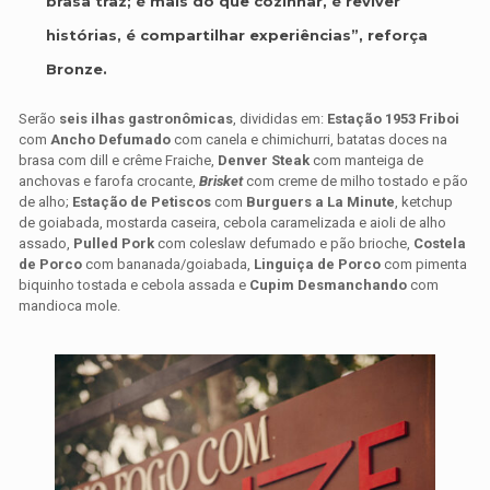
brasa traz; é mais do que cozinhar, é reviver
histórias, é compartilhar experiências”, reforça
Bronze.
Serão
seis ilhas gastronômicas
, divididas em:
Estação 1953 Friboi
com
Ancho Defumado
com canela e chimichurri, batatas doces na
brasa com dill e crême Fraiche,
Denver Steak
com manteiga de
anchovas e farofa crocante,
Brisket
com creme de milho tostado e pão
de alho;
Estação de Petiscos
com
Burguers a La Minute
, ketchup
de goiabada, mostarda caseira, cebola caramelizada e aioli de alho
assado,
Pulled Pork
com coleslaw defumado e pão brioche,
Costela
de Porco
com bananada/goiabada,
Linguiça de Porco
com pimenta
biquinho tostada e cebola assada e
Cupim Desmanchando
com
mandioca mole.