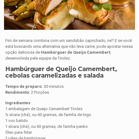
Fim de semana combina com um sandubão caprichado, né? E se você
está buscando uma alternativa que não leva carne, pode apostar nessa
opção deliciosa de
Hambúrguer de Queijo Camembert
,
desenvolvida pela equipe da Tirolez.
Hambúrguer de Queijo Camembert,
cebolas caramelizadas e salada
Tempo de preparo:
30 minutos
Rendimento:
2 Porções
Ingredientes
1 embalagem de Queijo Camembert Tirolez
½ xícara (chá), ou 60 gramas, de farinha de trigo
1 ovo batido
1 xícara (chá), ou 60 gramas, de farinha panko
Óleo para fritar
2 pães de hambúrguer