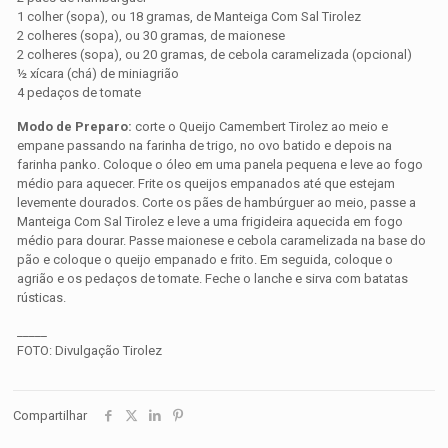
1 colher (sopa), ou 18 gramas, de Manteiga Com Sal Tirolez
2 colheres (sopa), ou 30 gramas, de maionese
2 colheres (sopa), ou 20 gramas, de cebola caramelizada (opcional)
½ xícara (chá) de miniagrião
4 pedaços de tomate
Modo de Preparo:
corte o Queijo Camembert Tirolez ao meio e
empane passando na farinha de trigo, no ovo batido e depois na
farinha panko. Coloque o óleo em uma panela pequena e leve ao fogo
médio para aquecer. Frite os queijos empanados até que estejam
levemente dourados. Corte os pães de hambúrguer ao meio, passe a
Manteiga Com Sal Tirolez e leve a uma frigideira aquecida em fogo
médio para dourar. Passe maionese e cebola caramelizada na base do
pão e coloque o queijo empanado e frito. Em seguida, coloque o
agrião e os pedaços de tomate. Feche o lanche e sirva com batatas
rústicas.
_____
FOTO: Divulgação Tirolez
Compartilhar