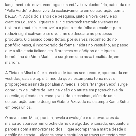
lançamento de nova tecnologia sustentável revolucionária, batizada de
“Pelle Verde” e desenvolvida exclusivamente em colaboração com a
beLEAF™. Após dois anos de pesquisa, junto a Nova Kaeru e ao
cientista Eduardo Filgueiras, a iniciativa tech traz talos visíveis na
textura do material e aproveita a planta — da folha ao caule — para
reduzir significativamente o volume de descarte no processo
produtivo. O clássico couro flotão, por sua vez, reconhecido no
portfólio Misci, é incorporado de forma inédita no vestuário, ao passo
que a alfaiataria italiana em lã preserva os códigos da etiqueta
homônima de Airon Martin ao surgir em uma nova tonalidade, em
marrom.
A Tieta da Misci reúne a técnica de barras sem recorte, aprimorada em
vestidos, saias e tops, à medida que a estamparia toma novas
proporções: assinada por Elian Almeida, a obra “Mangue Seco” surge
como um vislumbre de Tieta na visão do artista em peças-chave da
coleção, aplicada em lenços, vestidos e camisas, além de uma
colaboração com o designer Gabriel Azevedo na estampa Kama Sutra
em peça única.
O novo ícone Misci, por fim, revela a evolução e os novos ares da
marca ao aparecer em crochê de fio de algodão encerado, enquanto a
parceria com a Innovativ Tecidos — que acompanha a marca desde o
desfile de estreia — alcança novos capítulos ao trazer um tecido com