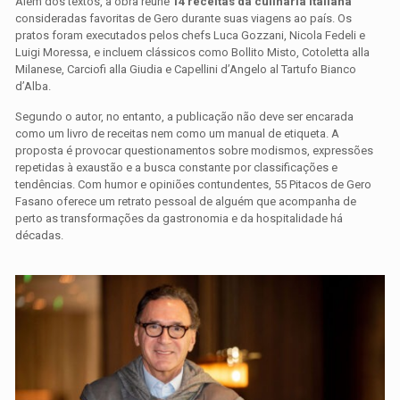
Além dos textos, a obra reúne
14 receitas da culinária italiana
consideradas favoritas de Gero durante suas viagens ao país. Os
pratos foram executados pelos chefs Luca Gozzani, Nicola Fedeli e
Luigi Moressa, e incluem clássicos como Bollito Misto, Cotoletta alla
Milanese, Carciofi alla Giudia e Capellini d’Angelo al Tartufo Bianco
d’Alba.
Segundo o autor, no entanto, a publicação não deve ser encarada
como um livro de receitas nem como um manual de etiqueta. A
proposta é provocar questionamentos sobre modismos, expressões
repetidas à exaustão e a busca constante por classificações e
tendências. Com humor e opiniões contundentes,
55 Pitacos de Gero
Fasano
oferece um retrato pessoal de alguém que acompanha de
perto as transformações da gastronomia e da hospitalidade há
décadas.