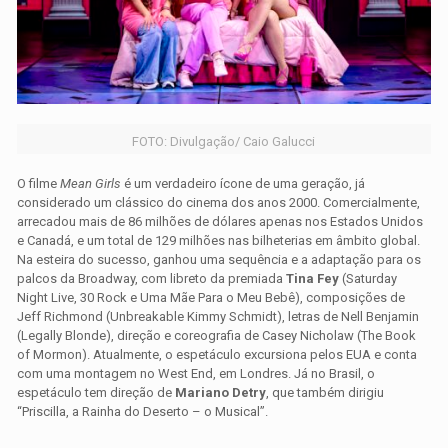
FOTO: Divulgação/ Caio Galucci
O filme
Mean Girls
é um verdadeiro ícone de uma geração, já
considerado um clássico do cinema dos anos 2000.
Comercialmente,
arrecadou mais de 86 milhões de dólares apenas nos Estados Unidos
e Canadá, e um total de 129 milhões nas bilheterias em âmbito global.
Na esteira do sucesso, ganhou uma sequência e a adaptação para os
palcos da Broadway, com libreto da premiada
Tina Fey
(Saturday
Night Live, 30 Rock e Uma Mãe Para o Meu Bebê), composições de
Jeff Richmond (Unbreakable Kimmy Schmidt), letras de Nell Benjamin
(Legally Blonde), direção e coreografia de Casey Nicholaw (The Book
of Mormon). Atualmente, o espetáculo excursiona pelos EUA e conta
com uma montagem no West End, em Londres.
Já no Brasil, o
espetáculo tem direção de
Mariano Detry
, que também dirigiu
“Priscilla, a Rainha do Deserto – o Musical”.