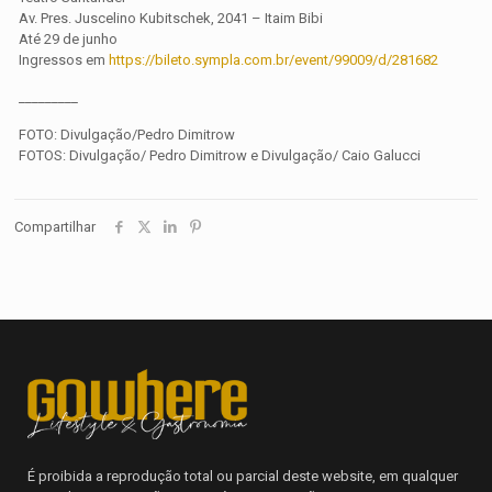
Av. Pres. Juscelino Kubitschek, 2041 – Itaim Bibi
Até 29 de junho
Ingressos em
https://bileto.sympla.com.br/event/99009/d/281682
_________
FOTO: Divulgação/Pedro Dimitrow
FOTOS: Divulgação/ Pedro Dimitrow e Divulgação/ Caio Galucci
Compartilhar
É proibida a reprodução total ou parcial deste website, em qualquer